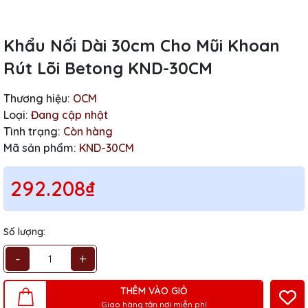
Khẩu Nối Dài 30cm Cho Mũi Khoan
Rút Lõi Betong KND-30CM
Thương hiệu:
OCM
Loại:
Đang cập nhật
Tình trạng:
Còn hàng
Mã sản phẩm:
KND-30CM
292.208₫
Số lượng:
-
+
THÊM VÀO GIỎ
Giao hàng tận nơi miễn phí