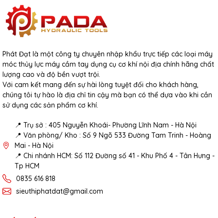
Phát Đạt là một công ty chuyên nhập khẩu trực tiếp các loại máy
móc thủy lực máy cầm tay dụng cụ cơ khí nội địa chính hãng chất
lượng cao và độ bền vượt trội.
Với cam kết mang đến sự hài lòng tuyệt đối cho khách hàng,
chúng tôi tự hào là địa chỉ tin cậy mà bạn có thể dựa vào khi cần
sử dụng các sản phẩm cơ khí.
📍 Trụ sở : 405 Nguyễn Khoái- Phường Lĩnh Nam - Hà Nội
📍 Văn phòng/ Kho : Số 9 Ngõ 533 Đường Tam Trinh - Hoàng
Mai - Hà Nội
📍 Chi nhánh HCM: Số 112 Đường số 41 - Khu Phố 4 - Tân Hưng -
Tp HCM
0835 616 818
sieuthiphatdat@gmail.com