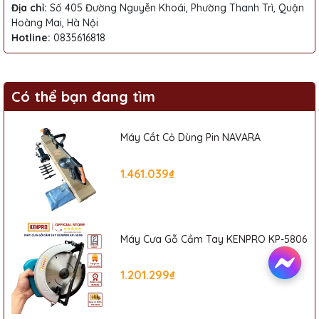
Địa chỉ:
Số 405 Đường Nguyễn Khoái, Phường Thanh Trì, Quận
Hoàng Mai, Hà Nội
Hotline:
0835616818
Có thể bạn đang tìm
Máy Cắt Cỏ Dùng Pin NAVARA
1.461.039₫
Máy Cưa Gỗ Cầm Tay KENPRO KP-5806
1.201.299₫