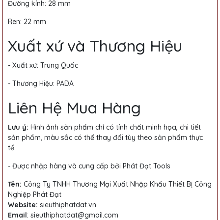
Đường kính: 28 mm
Ren: 22 mm
Xuất xứ và Thương Hiệu
- Xuất xứ: Trung Quốc
- Thương Hiệu: PADA
Liên Hệ Mua Hàng
Lưu ý:
Hình ảnh sản phẩm chỉ có tính chất minh họa, chi tiết
sản phẩm, màu sắc có thể thay đổi tùy theo sản phẩm thực
tế.
- Được nhập hàng và cung cấp bởi Phát Đạt Tools
Tên
:
Công Ty TNHH Thương Mại Xuất Nhập Khẩu Thiết Bị Công
Nghiệp Phát Đạt
Website:
sieuthiphatdat.vn
Email
: sieuthiphatdat@gmail.com