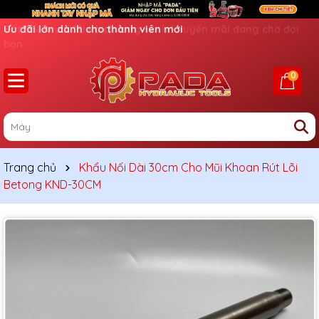
Ưu đãi lớn dành cho thành viên mới
0
Trang chủ
Khẩu Nối Dài 30cm Cho Mũi Khoan Rút Lõi
Betong KND-30CM