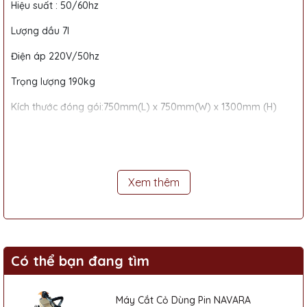
Hiệu suất : 50/60hz
Lượng dầu 7l
Điện áp 220V/50hz
Trọng lượng 190kg
Kích thước đóng gói:750mm(L) x 750mm(W) x 1300mm (H)
PADATOOLS cam kết:
Hàng chất lượng
Xem thêm
Giá cạnh tranh
Để được tìm hiểu rõ hơn về sản phẩm hoặc đặt hàng vui long
liên hệ
Xuất xứ và Thương Hiệu
Có thể bạn đang tìm
- Xuất xứ: Trung Quốc
Máy Cắt Cỏ Dùng Pin NAVARA