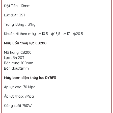
Đột Tôn : 10mm
Lực đột : 35T
Trọng lượng : 31kg
Khuôn đi theo máy : ф10.5 - ф13,8 - ф17 - ф20.5
Máy uốn thủy lực CB200
Mã hàng: CB200
Lực uốn 20T
Bản rộng:200mm
Bản dày:12mm
Máy bơm điện thủy lực DYBF3
Áp lực cao: 70 Mpa
Áp lực thấp: 7Mpa
Công suất 750W