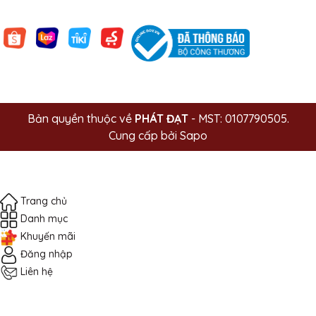
Bản quyền thuộc về
PHÁT ĐẠT
- MST: 0107790505.
Cung cấp bởi
Sapo
Trang chủ
Danh mục
Khuyến mãi
Đăng nhập
Liên hệ