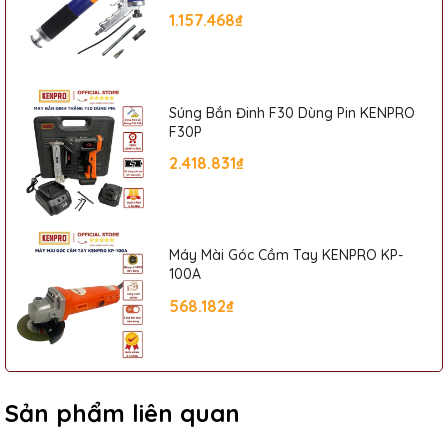
1.157.468₫
Súng Bắn Đinh F30 Dùng Pin KENPRO
F30P
2.418.831₫
Máy Mài Góc Cầm Tay KENPRO KP-
100A
568.182₫
Sản phẩm liên quan