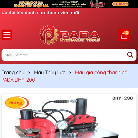
Ưu đãi lớn dành cho thành viên mới
0
Trang chủ
Máy Thủy Lực
Máy gia công thanh cái
PADA DHY-200