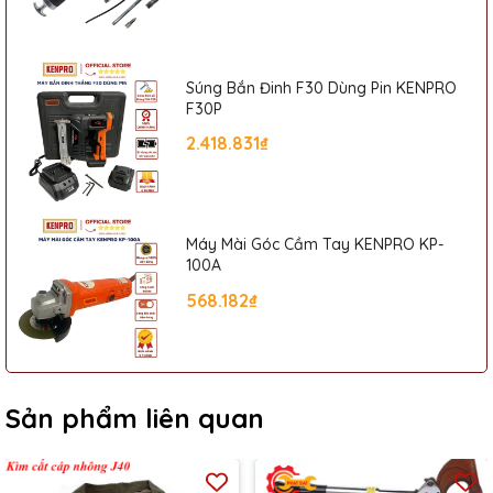
Súng Bắn Đinh F30 Dùng Pin KENPRO
F30P
2.418.831₫
Máy Mài Góc Cầm Tay KENPRO KP-
100A
568.182₫
Sản phẩm liên quan