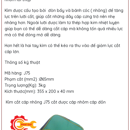
Kìm được cấu tạo bởi đòn bẩy và bánh cóc ( nhông) để tăng
lực trên lưỡi cắt, giúp cắt những dây cáp cứng trở nên nhẹ
nhàng hơn. Ngoài lưỡi được làm từ thép hợp kim nhiệt luyện
giúp bạn có thể dễ dàng cắt cáp mà không tốn quá nhiều lực
mà có thể đóng mở dễ dàng.
Hơn hết là hai tay kìm có thể kéo ra thu vào để giảm lực cắt
cáp lớn.
Thông số kỹ thuật
Mã hàng: J75
Phạm cắt (mm2) :Ø65mm
Trọng lượng(Kg): 3kg
Kích thước(mm): 355 x 200 x 40 mm
Kìm cắt cáp nhông J75 cắt được cáp nhôm cáp đồn