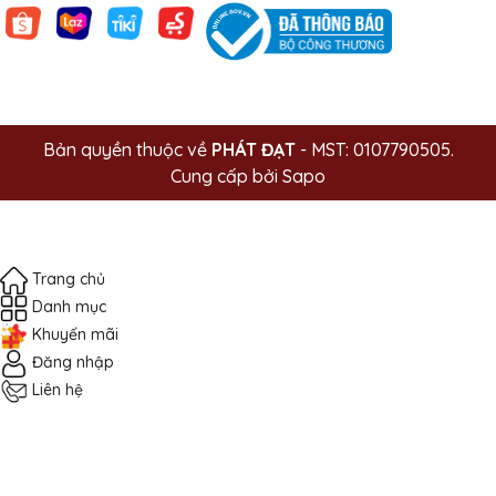
Bản quyền thuộc về
PHÁT ĐẠT
- MST: 0107790505.
Cung cấp bởi
Sapo
Trang chủ
Danh mục
Khuyến mãi
Đăng nhập
Liên hệ