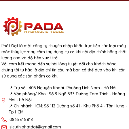
Phát Đạt là một công ty chuyên nhập khẩu trực tiếp các loại máy
móc thủy lực máy cầm tay dụng cụ cơ khí nội địa chính hãng chất
lượng cao và độ bền vượt trội.
Với cam kết mang đến sự hài lòng tuyệt đối cho khách hàng,
chúng tôi tự hào là địa chỉ tin cậy mà bạn có thể dựa vào khi cần
sử dụng các sản phẩm cơ khí.
📍 Trụ sở : 405 Nguyễn Khoái- Phường Lĩnh Nam - Hà Nội
📍 Văn phòng/ Kho : Số 9 Ngõ 533 Đường Tam Trinh - Hoàng
Mai - Hà Nội
📍 Chi nhánh HCM: Số 112 Đường số 41 - Khu Phố 4 - Tân Hưng -
Tp HCM
0835 616 818
sieuthiphatdat@gmail.com