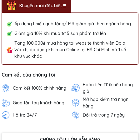
Khuyến mãi đặc biệt !!!
Áp dụng Phiếu quà tặng/ Mã giảm giá theo ngành hàng.
Giảm giá 10% khi mua từ 5 sản phẩm trở lên.
Tặng 100.000₫ mua hàng tại website thành viên Dola
Watch, áp dụng khi mua Online tại Hồ Chí Minh và 1 số
khu vực khác.
Cam kết của chúng tôi
Hoàn tiền 111% nếu hàng
Cam kết 100% chính hãng
giả
Mở hộp kiểm tra nhận
Giao tận tay khách hàng
hàng
Hỗ trợ 24/7
Đổi trả trong 7 ngày
CHÚNG TÔI LUÔN SẴN SÀNG