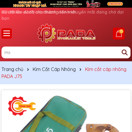
Ưu đãi lớn dành cho thành viên mới
0
Trang chủ
Kìm Cắt Cáp Nhông
Kìm cắt cáp nhông
PADA J75