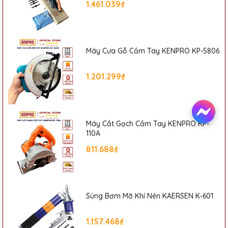
1.461.039₫
Liên Hệ Mua Hàng
Lưu ý:
Hình ảnh sản phẩm chỉ có tính chất minh họa, chi tiết
sản phẩm, màu sắc có thể thay đổi tùy theo sản phẩm thực
Máy Cưa Gỗ Cầm Tay KENPRO KP-5806
tế.
1.201.299₫
- Được nhập hàng và cung cấp bởi Phát Đạt Tools
Tên
:
Công Ty TNHH Thương Mại Xuất Nhập Khẩu Thiết Bị Công
Nghiệp Phát Đạt
Website:
sieuthiphatdat.vn
Máy Cắt Gạch Cầm Tay KENPRO KP-
Email
: sieuthiphatdat@gmail.com
110A
Địa chỉ:
Số 405 Đường Nguyễn Khoái, Phường Thanh Trì, Quận
811.688₫
Hoàng Mai, Hà Nội
Hotline:
0835616818
Súng Bơm Mỡ Khí Nén KAERSEN K-601
1.157.468₫