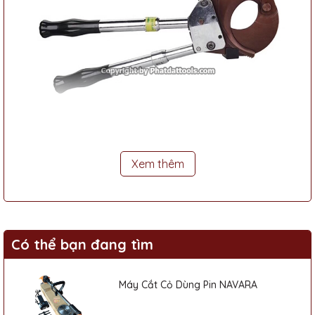
Xem thêm
Xuất xứ và Thương Hiệu
Có thể bạn đang tìm
- Xuất xứ: Trung Quốc
Máy Cắt Cỏ Dùng Pin NAVARA
- Thương Hiệu: PADA