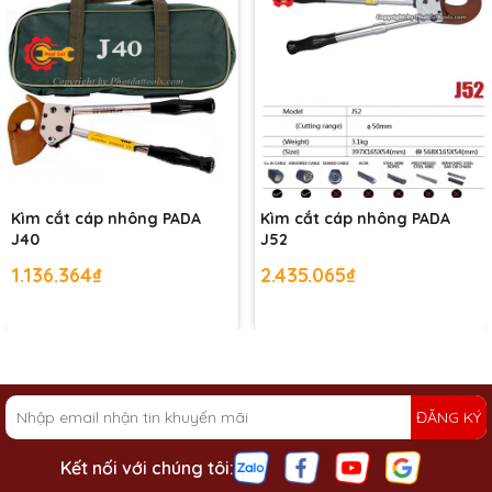
Kìm cắt cáp nhông PADA
Kìm cắt cáp nhông PADA
J40
J52
1.136.364₫
2.435.065₫
ĐĂNG KÝ
Kết nối với chúng tôi: