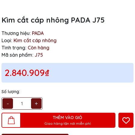
Kìm cắt cáp nhông PADA J75
Thương hiệu:
PADA
Loại:
Kìm cắt cáp nhông
Tình trạng:
Còn hàng
Mã sản phẩm:
J75
2.840.909₫
Số lượng:
-
+
THÊM VÀO GIỎ
Giao hàng tận nơi miễn phí