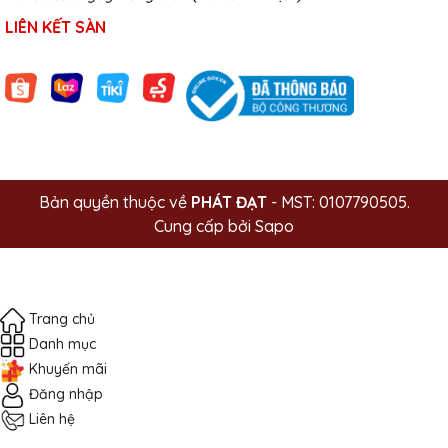
LIÊN KẾT SÀN
Bản quyền thuộc về
PHÁT ĐẠT
- MST: 0107790505.
Cung cấp bởi
Sapo
Trang chủ
Danh mục
Khuyến mãi
Đăng nhập
Liên hệ