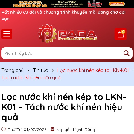
Rất nhiều ưu đãi và chương trình khuyến mãi đang chờ đợi
bạn
0
Trang chủ
Tin tức
Lọc nước khí nén kép to LKN-K01 –
Tách nước khí nén hiệu quả
Lọc nước khí nén kép to LKN-
K01 – Tách nước khí nén hiệu
quả
Thứ Tư, 01/07/2026
Nguyễn Mạnh Dũng