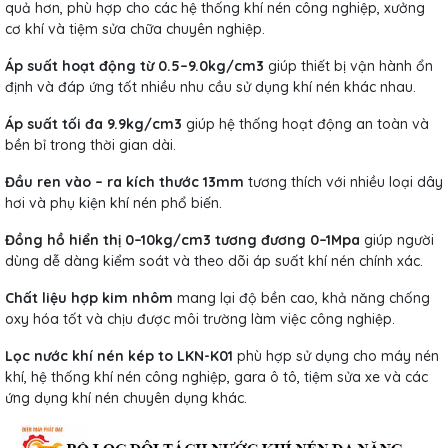
quả hơn, phù hợp cho các hệ thống khí nén công nghiệp, xưởng
cơ khí và tiệm sửa chữa chuyên nghiệp.
Áp suất hoạt động từ 0.5–9.0kg/cm3
giúp thiết bị vận hành ổn
định và đáp ứng tốt nhiều nhu cầu sử dụng khí nén khác nhau.
Áp suất tối đa 9.9kg/cm3
giúp hệ thống hoạt động an toàn và
bền bỉ trong thời gian dài.
Đầu ren vào – ra kích thước 13mm
tương thích với nhiều loại dây
hơi và phụ kiện khí nén phổ biến.
Đồng hồ hiển thị 0–10kg/cm3 tương đương 0–1Mpa
giúp người
dùng dễ dàng kiểm soát và theo dõi áp suất khí nén chính xác.
Chất liệu hợp kim nhôm
mang lại độ bền cao, khả năng chống
oxy hóa tốt và chịu được môi trường làm việc công nghiệp.
Lọc nước khí nén kép to LKN-K01
phù hợp sử dụng cho máy nén
khí, hệ thống khí nén công nghiệp, gara ô tô, tiệm sửa xe và các
ứng dụng khí nén chuyên dụng khác.