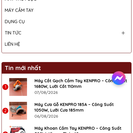
MÁY CẦM TAY
DỤNG CỤ
TIN TỨC
LIÊN HỆ
Tin mới nhất
Máy Cắt Gạch Cầm Tay KENPRO – Công Suất
1680W, Lưỡi Cắt 110mm
1
07/08/2026
Máy Cưa Gỗ KENPRO 185A – Công Suất
1050W, Lưỡi Cưa 185mm
2
06/08/2026
Máy Khoan Cầm Tay KENPRO – Công Suất