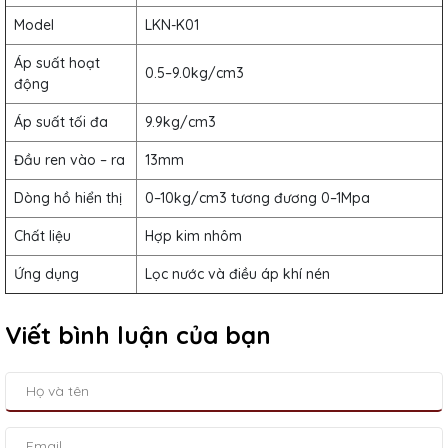
Model
LKN-K01
Áp suất hoạt
0.5–9.0kg/cm3
động
Áp suất tối đa
9.9kg/cm3
Đầu ren vào – ra
13mm
Dòng hồ hiển thị
0–10kg/cm3 tương đương 0–1Mpa
Chất liệu
Hợp kim nhôm
Ứng dụng
Lọc nước và điều áp khí nén
Viết bình luận của bạn