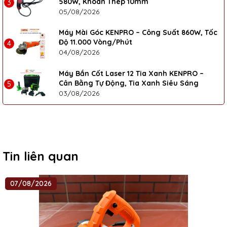
580W, Khoan Thép 10mm
3
05/08/2026
Máy Mài Góc KENPRO – Công Suất 860W, Tốc
Độ 11.000 Vòng/Phút
4
04/08/2026
Máy Bắn Cốt Laser 12 Tia Xanh KENPRO –
Cân Bằng Tự Động, Tia Xanh Siêu Sáng
5
03/08/2026
Tin liên quan
07/08/2026