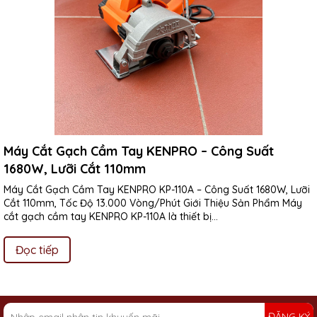
Máy Cắt Gạch Cầm Tay KENPRO – Công Suất
1680W, Lưỡi Cắt 110mm
Máy Cắt Gạch Cầm Tay KENPRO KP-110A – Công Suất 1680W, Lưỡi
Cắt 110mm, Tốc Độ 13.000 Vòng/Phút Giới Thiệu Sản Phẩm Máy
cắt gạch cầm tay KENPRO KP-110A là thiết bị...
Đọc tiếp
ĐĂNG KÝ