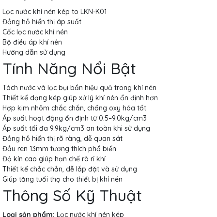
Lọc nước khí nén kép to LKN-K01
Đồng hồ hiển thị áp suất
Cốc lọc nước khí nén
Bộ điều áp khí nén
Hướng dẫn sử dụng
Tính Năng Nổi Bật
Tách nước và lọc bụi bẩn hiệu quả trong khí nén
Thiết kế dạng kép giúp xử lý khí nén ổn định hơn
Hợp kim nhôm chắc chắn, chống oxy hóa tốt
Áp suất hoạt động ổn định từ 0.5–9.0kg/cm3
Áp suất tối đa 9.9kg/cm3 an toàn khi sử dụng
Đồng hồ hiển thị rõ ràng, dễ quan sát
Đầu ren 13mm tương thích phổ biến
Độ kín cao giúp hạn chế rò rỉ khí
Thiết kế chắc chắn, dễ lắp đặt và sử dụng
Giúp tăng tuổi thọ cho thiết bị khí nén
Thông Số Kỹ Thuật
Loại sản phẩm:
Lọc nước khí nén kép