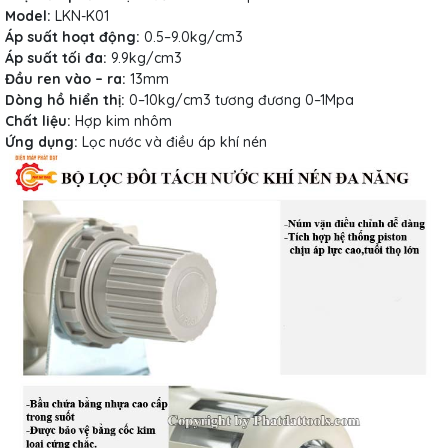
Model:
LKN-K01
Áp suất hoạt động:
0.5–9.0kg/cm3
Áp suất tối đa:
9.9kg/cm3
Đầu ren vào – ra:
13mm
Dòng hồ hiển thị:
0–10kg/cm3 tương đương 0–1Mpa
Chất liệu:
Hợp kim nhôm
Ứng dụng:
Lọc nước và điều áp khí nén