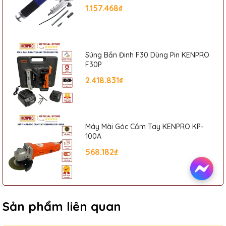
1.157.468₫
Súng Bắn Đinh F30 Dùng Pin KENPRO
F30P
2.418.831₫
Máy Mài Góc Cầm Tay KENPRO KP-
100A
568.182₫
Sản phẩm liên quan