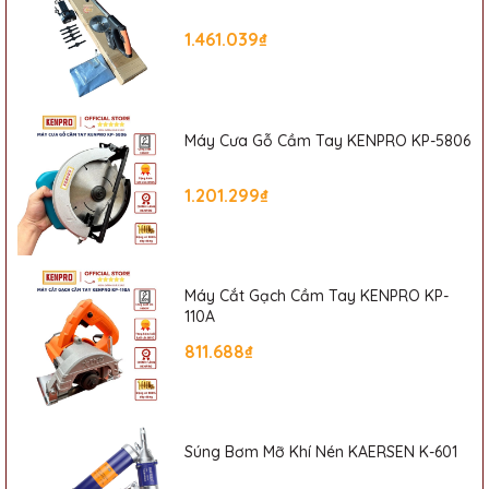
1.461.039₫
Máy Cưa Gỗ Cầm Tay KENPRO KP-5806
1.201.299₫
Máy Cắt Gạch Cầm Tay KENPRO KP-
110A
811.688₫
Súng Bơm Mỡ Khí Nén KAERSEN K-601