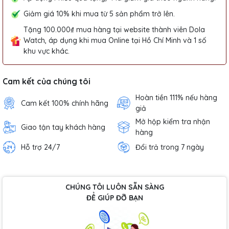
Giảm giá 10% khi mua từ 5 sản phẩm trở lên.
Tặng 100.000₫ mua hàng tại website thành viên Dola
Watch, áp dụng khi mua Online tại Hồ Chí Minh và 1 số
khu vực khác.
Cam kết của chúng tôi
Hoàn tiền 111% nếu hàng
Cam kết 100% chính hãng
giả
Mở hộp kiểm tra nhận
Giao tận tay khách hàng
hàng
Hỗ trợ 24/7
Đổi trả trong 7 ngày
CHÚNG TÔI LUÔN SẴN SÀNG
ĐỂ GIÚP ĐỠ BẠN