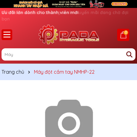
Ưu đãi lớn dành cho thành viên mới
0
Trang chủ
Máy đột cầm tay NMHP-22