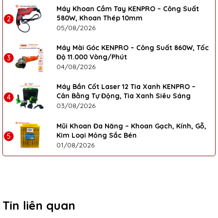
Máy Khoan Cầm Tay KENPRO – Công Suất
580W, Khoan Thép 10mm
2
05/08/2026
Máy Mài Góc KENPRO – Công Suất 860W, Tốc
Độ 11.000 Vòng/Phút
3
04/08/2026
Máy Bắn Cốt Laser 12 Tia Xanh KENPRO –
Cân Bằng Tự Động, Tia Xanh Siêu Sáng
4
03/08/2026
Mũi Khoan Đa Năng – Khoan Gạch, Kính, Gỗ,
Kim Loại Mỏng Sắc Bén
5
01/08/2026
Tin liên quan