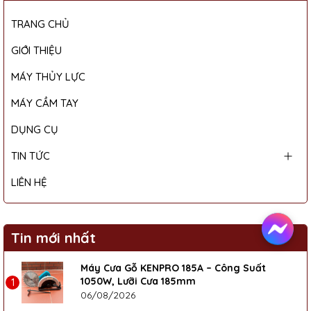
TRANG CHỦ
GIỚI THIỆU
MÁY THỦY LỰC
MÁY CẦM TAY
DỤNG CỤ
TIN TỨC
LIÊN HỆ
Tin mới nhất
Máy Cưa Gỗ KENPRO 185A – Công Suất
1050W, Lưỡi Cưa 185mm
1
06/08/2026