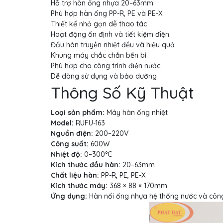
Hỗ trợ hàn ống nhựa 20–63mm
Phù hợp hàn ống PP-R, PE và PE-X
Thiết kế nhỏ gọn dễ thao tác
Hoạt động ổn định và tiết kiệm điện
Đầu hàn truyền nhiệt đều và hiệu quả
Khung máy chắc chắn bền bỉ
Phù hợp cho công trình điện nước
Dễ dàng sử dụng và bảo dưỡng
Thông Số Kỹ Thuật
Loại sản phẩm:
Máy hàn ống nhiệt
Model:
RUFU-163
Nguồn điện:
200–220V
Công suất:
600W
Nhiệt độ:
0–300°C
Kích thước đầu hàn:
20–63mm
Chất liệu hàn:
PP-R, PE, PE-X
Kích thước máy:
368 × 88 × 170mm
Ứng dụng:
Hàn nối ống nhựa hệ thống nước và công