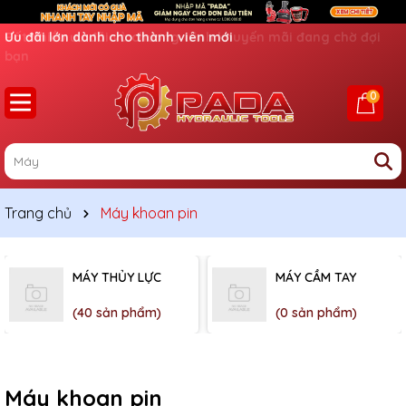
Ưu đãi lớn dành cho thành viên mới
0
Trang chủ
Máy khoan pin
MÁY THỦY LỰC
MÁY CẦM TAY
(40 sản phẩm)
(0 sản phẩm)
Máy khoan pin