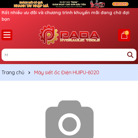
Ưu đãi lớn dành cho thành viên mới
0
Trang chủ
Máy siết ốc Điện HUIPU-6020