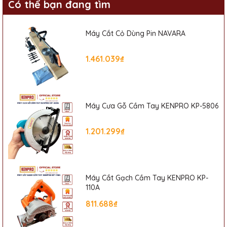
Có thể bạn đang tìm
Máy Cắt Cỏ Dùng Pin NAVARA
1.461.039₫
Máy Cưa Gỗ Cầm Tay KENPRO KP-5806
1.201.299₫
Máy Cắt Gạch Cầm Tay KENPRO KP-
110A
811.688₫