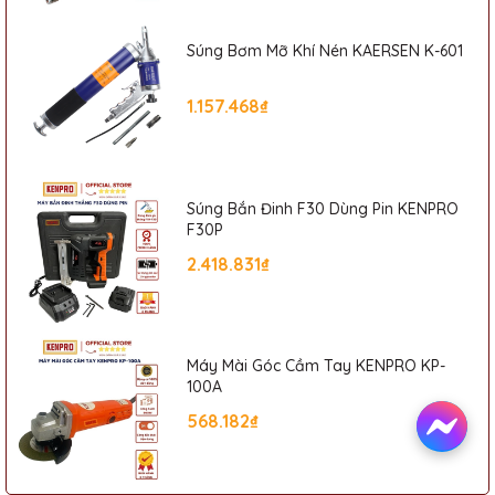
Súng Bơm Mỡ Khí Nén KAERSEN K-601
1.157.468₫
Súng Bắn Đinh F30 Dùng Pin KENPRO
F30P
2.418.831₫
Máy Mài Góc Cầm Tay KENPRO KP-
100A
568.182₫