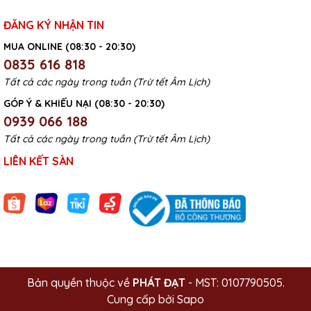
ĐĂNG KÝ NHẬN TIN
MUA ONLINE (08:30 - 20:30)
0835 616 818
Tất cả các ngày trong tuần (Trừ tết Âm Lịch)
GÓP Ý & KHIẾU NẠI (08:30 - 20:30)
0939 066 188
Tất cả các ngày trong tuần (Trừ tết Âm Lịch)
LIÊN KẾT SÀN
Bản quyền thuộc về
PHÁT ĐẠT
- MST: 0107790505.
Cung cấp bởi
Sapo