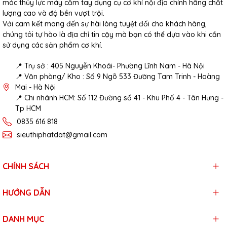
móc thủy lực máy cầm tay dụng cụ cơ khí nội địa chính hãng chất
lượng cao và độ bền vượt trội.
Với cam kết mang đến sự hài lòng tuyệt đối cho khách hàng,
chúng tôi tự hào là địa chỉ tin cậy mà bạn có thể dựa vào khi cần
sử dụng các sản phẩm cơ khí.
📍 Trụ sở : 405 Nguyễn Khoái- Phường Lĩnh Nam - Hà Nội
📍 Văn phòng/ Kho : Số 9 Ngõ 533 Đường Tam Trinh - Hoàng
Mai - Hà Nội
📍 Chi nhánh HCM: Số 112 Đường số 41 - Khu Phố 4 - Tân Hưng -
Tp HCM
0835 616 818
sieuthiphatdat@gmail.com
CHÍNH SÁCH
HƯỚNG DẪN
DANH MỤC