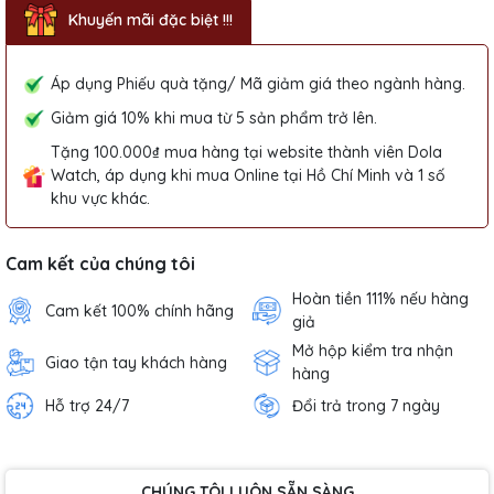
Khuyến mãi đặc biệt !!!
Áp dụng Phiếu quà tặng/ Mã giảm giá theo ngành hàng.
Giảm giá 10% khi mua từ 5 sản phẩm trở lên.
Tặng 100.000₫ mua hàng tại website thành viên Dola
Watch, áp dụng khi mua Online tại Hồ Chí Minh và 1 số
khu vực khác.
Cam kết của chúng tôi
Hoàn tiền 111% nếu hàng
Cam kết 100% chính hãng
giả
Mở hộp kiểm tra nhận
Giao tận tay khách hàng
hàng
Hỗ trợ 24/7
Đổi trả trong 7 ngày
CHÚNG TÔI LUÔN SẴN SÀNG