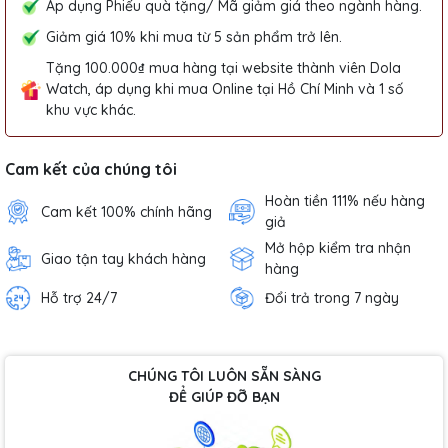
Áp dụng Phiếu quà tặng/ Mã giảm giá theo ngành hàng.
Giảm giá 10% khi mua từ 5 sản phẩm trở lên.
Tặng 100.000₫ mua hàng tại website thành viên Dola
Watch, áp dụng khi mua Online tại Hồ Chí Minh và 1 số
khu vực khác.
Cam kết của chúng tôi
Hoàn tiền 111% nếu hàng
Cam kết 100% chính hãng
giả
Mở hộp kiểm tra nhận
Giao tận tay khách hàng
hàng
Hỗ trợ 24/7
Đổi trả trong 7 ngày
CHÚNG TÔI LUÔN SẴN SÀNG
ĐỂ GIÚP ĐỠ BẠN