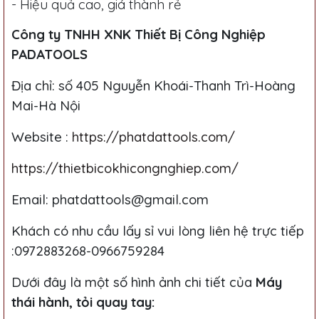
- Hiệu quả cao, giá thành rẻ
Công ty TNHH XNK Thiết Bị Công Nghiệp
PADATOOLS
Địa chỉ: số 405 Nguyễn Khoái-Thanh Trì-Hoàng
Mai-Hà Nội
Website :
https://phatdattools.com/
https://thietbicokhicongnghiep.com/
Email: phatdattools@gmail.com
Khách có nhu cầu lấy sỉ vui lòng liên hệ trực tiếp
:0972883268-0966759284
Dưới đây là một số hình ảnh chi tiết của
Máy
thái hành, tỏi quay tay: