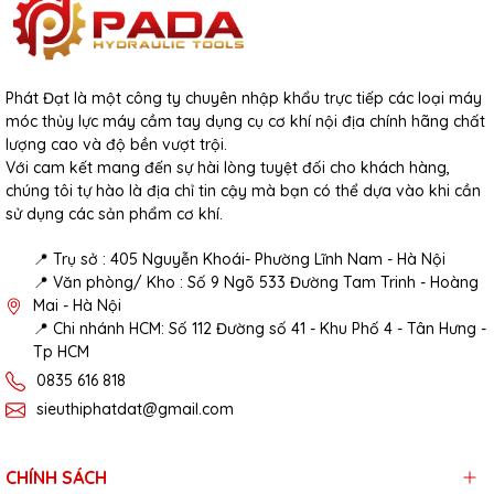
Phát Đạt là một công ty chuyên nhập khẩu trực tiếp các loại máy
móc thủy lực máy cầm tay dụng cụ cơ khí nội địa chính hãng chất
lượng cao và độ bền vượt trội.
Với cam kết mang đến sự hài lòng tuyệt đối cho khách hàng,
chúng tôi tự hào là địa chỉ tin cậy mà bạn có thể dựa vào khi cần
sử dụng các sản phẩm cơ khí.
📍 Trụ sở : 405 Nguyễn Khoái- Phường Lĩnh Nam - Hà Nội
📍 Văn phòng/ Kho : Số 9 Ngõ 533 Đường Tam Trinh - Hoàng
Mai - Hà Nội
📍 Chi nhánh HCM: Số 112 Đường số 41 - Khu Phố 4 - Tân Hưng -
Tp HCM
0835 616 818
sieuthiphatdat@gmail.com
CHÍNH SÁCH