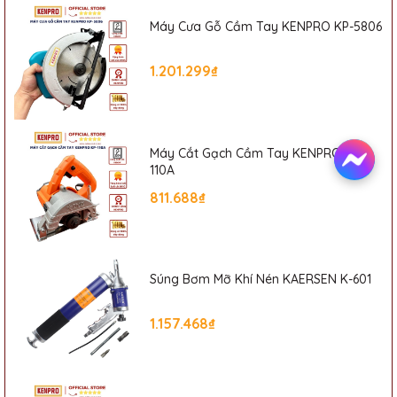
sản phẩm, màu sắc có thể thay đổi tùy theo sản phẩm thực
Máy Cưa Gỗ Cầm Tay KENPRO KP-5806
tế.
- Được nhập hàng và cung cấp bởi Phát Đạt Tools
1.201.299₫
Tên
:
Công Ty TNHH Thương Mại Xuất Nhập Khẩu Thiết Bị Công
Nghiệp Phát Đạt
Website:
sieuthiphatdat.vn
Email
: sieuthiphatdat@gmail.com
Máy Cắt Gạch Cầm Tay KENPRO KP-
Địa chỉ:
Số 405 Đường Nguyễn Khoái, Phường Thanh Trì, Quận
110A
Hoàng Mai, Hà Nội
811.688₫
Hotline:
0835616818
Súng Bơm Mỡ Khí Nén KAERSEN K-601
1.157.468₫