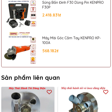
Súng Bắn Đinh F30 Dùng Pin KENPRO
F30P
2.418.831₫
Máy Mài Góc Cầm Tay KENPRO KP-
100A
568.182₫
Sản phẩm liên quan