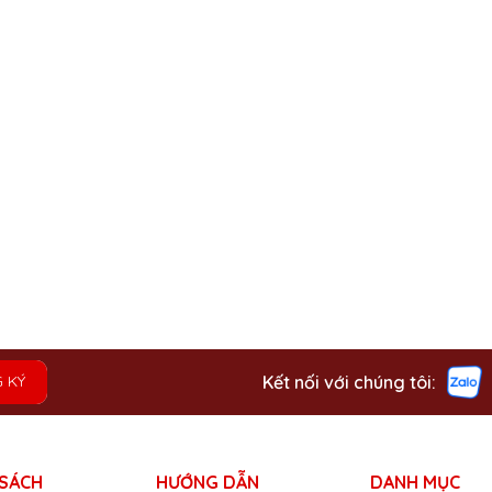
Kết nối với chúng tôi:
 KÝ
 SÁCH
HƯỚNG DẪN
DANH MỤC