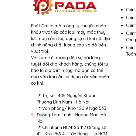
Chín
Chín
Chính
Phát Đạt là một công ty chuyên nhập
khẩu trực tiếp các loại máy móc thủy
Chín
lực máy cầm tay dụng cụ cơ khí nội địa
Chuy
chính hãng chất lượng cao và độ bền
Chín
vượt trội.
Toán
Với cam kết mang đến sự hài lòng
tuyệt đối cho khách hàng, chúng tôi tự
hào là địa chỉ tin cậy mà bạn có thể
dựa vào khi cần sử dụng các sản phẩm
cơ khí.
📍 Trụ sở : 405 Nguyễn Khoái-
Phường Lĩnh Nam - Hà Nội
📍 Văn phòng/ Kho : Số 9 Ngõ 533
Đường Tam Trinh - Hoàng Mai - Hà
Nội
📍 Chi nhánh HCM: Số 112 Đường số
41 - Khu Phố 4 - Tân Hưng - Tp HCM