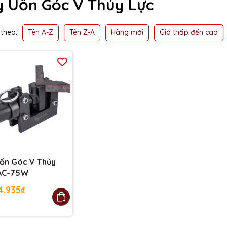
 Uốn Góc V Thủy Lực
Tên A-Z
Tên Z-A
Hàng mới
Giá thấp đến cao
theo:
ốn Góc V Thủy
AC-75W
4.935₫