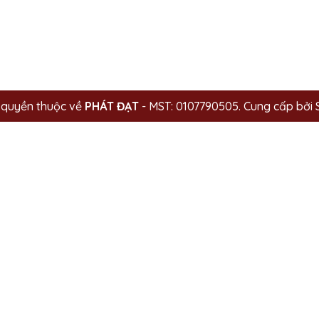
 quyền thuộc về
PHÁT ĐẠT
- MST: 0107790505.
Cung cấp bởi