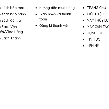
h sách bảo mật
Hướng dẫn mua hàng
TRANG CHỦ
h sách bảo hành
Giao nhận và thanh
GIỚI THIỆU
toán
 sách đổi trả
MÁY THỦY LỰ
Đăng kí thành viên
h Sách Vận
MÁY CẦM TAY
ển/Giao Hàng
DỤNG CỤ
h Sách Thanh
TIN TỨC
LIÊN HỆ