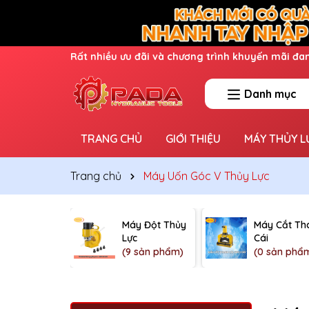
Ưu đãi lớn dành cho thành viên mới
Danh mục
TRANG CHỦ
GIỚI THIỆU
MÁY THỦY L
Trang chủ
Máy Uốn Góc V Thủy Lực
Máy Đột Thủy
Máy Cắt Th
Lực
Cái
(9 sản phẩm)
(0 sản phẩ