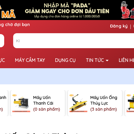
Đăng ký
ỰC
MÁY CẦM TAY
DỤNG CỤ
TIN TỨC
LIÊN H
anh
Máy Uốn
Máy Uốn Ống
Thanh Cái
Thủy Lực
m)
(0 sản phẩm)
(3 sản phẩm)