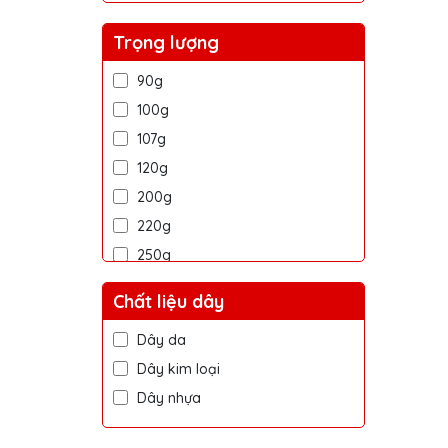
Trọng lượng
90g
100g
107g
120g
200g
220g
250g
400g
Chất liệu dây
500g
Dây da
700g
Dây kim loại
900g
Dây nhựa
1.4kg