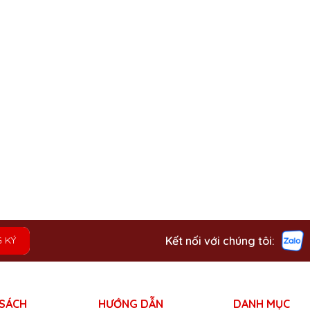
Kết nối với chúng tôi:
 KÝ
 SÁCH
HƯỚNG DẪN
DANH MỤC