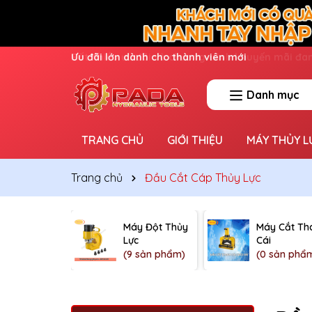
Ưu đãi lớn dành cho thành viên mới
Danh mục
TRANG CHỦ
GIỚI THIỆU
MÁY THỦY L
Trang chủ
Đầu Cắt Cáp Thủy Lực
Máy Đột Thủy
Máy Cắt Th
Lực
Cái
(9 sản phẩm)
(0 sản phẩ