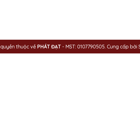
 quyền thuộc về
PHÁT ĐẠT
- MST: 0107790505.
Cung cấp bởi