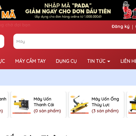
Đăng ký
ỰC
MÁY CẦM TAY
DỤNG CỤ
TIN TỨC
LIÊN H
anh
Máy Uốn
Máy Uốn Ống
Thanh Cái
Thủy Lực
m)
(0 sản phẩm)
(3 sản phẩm)