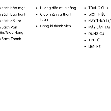
h sách bảo mật
Hướng dẫn mua hàng
TRANG CHỦ
h sách bảo hành
Giao nhận và thanh
GIỚI THIỆU
toán
 sách đổi trả
MÁY THỦY LỰ
Đăng kí thành viên
h Sách Vận
MÁY CẦM TAY
ển/Giao Hàng
DỤNG CỤ
h Sách Thanh
TIN TỨC
LIÊN HỆ