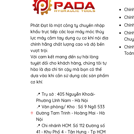
Chín
Chín
Chính
Phát Đạt là một công ty chuyên nhập
khẩu trực tiếp các loại máy móc thủy
Chín
lực máy cầm tay dụng cụ cơ khí nội địa
Chuy
chính hãng chất lượng cao và độ bền
Chín
vượt trội.
Toán
Với cam kết mang đến sự hài lòng
tuyệt đối cho khách hàng, chúng tôi tự
hào là địa chỉ tin cậy mà bạn có thể
dựa vào khi cần sử dụng các sản phẩm
cơ khí.
📍 Trụ sở : 405 Nguyễn Khoái-
Phường Lĩnh Nam - Hà Nội
📍 Văn phòng/ Kho : Số 9 Ngõ 533
Đường Tam Trinh - Hoàng Mai - Hà
Nội
📍 Chi nhánh HCM: Số 112 Đường số
41 - Khu Phố 4 - Tân Hưng - Tp HCM