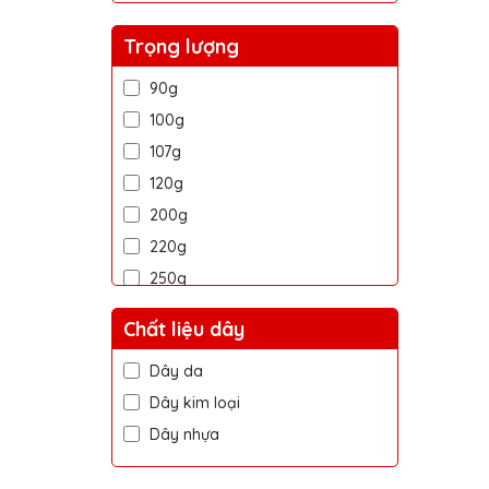
Trọng lượng
90g
100g
107g
120g
200g
220g
250g
400g
Chất liệu dây
500g
Dây da
700g
Dây kim loại
900g
Dây nhựa
1.4kg