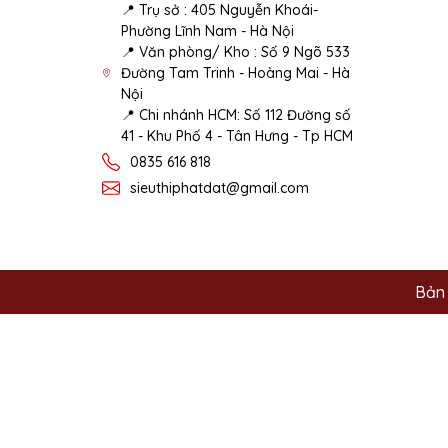
📍 Trụ sở : 405 Nguyễn Khoái-
Phường Lĩnh Nam - Hà Nội
📍 Văn phòng/ Kho : Số 9 Ngõ 533
Đường Tam Trinh - Hoàng Mai - Hà
Nội
📍 Chi nhánh HCM: Số 112 Đường số
41 - Khu Phố 4 - Tân Hưng - Tp HCM
0835 616 818
sieuthiphatdat@gmail.com
Bản