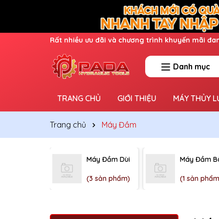
Ưu đãi lớn dành cho thành viên mới
Danh mục
TRANG CHỦ
GIỚI THIỆU
MÁY THỦY L
Trang chủ
Máy Đầm
Máy Đầm Dùi
Máy Đầm B
(3 sản phẩm)
(1 sản phẩm