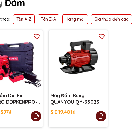
y Đầm
Tên A-Z
Tên Z-A
Hàng mới
Giá thấp đến cao
theo:
ầm Dùi Pin
Máy Đầm Rung
RO DDPKENPRO-
QUANYOU QY-3502S
.597₫
3.019.481₫