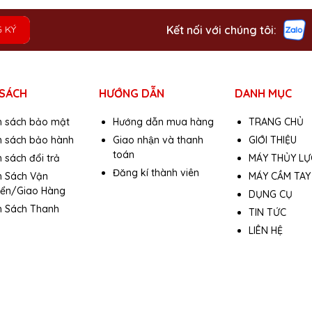
Kết nối với chúng tôi:
 KÝ
 SÁCH
HƯỚNG DẪN
DANH MỤC
h sách bảo mật
Hướng dẫn mua hàng
TRANG CHỦ
h sách bảo hành
Giao nhận và thanh
GIỚI THIỆU
toán
 sách đổi trả
MÁY THỦY LỰ
Đăng kí thành viên
h Sách Vận
MÁY CẦM TAY
ển/Giao Hàng
DỤNG CỤ
h Sách Thanh
TIN TỨC
LIÊN HỆ