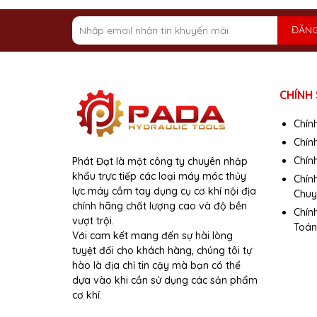
ĐĂNG
CHÍNH
Chín
Chín
Chính
Phát Đạt là một công ty chuyên nhập
khẩu trực tiếp các loại máy móc thủy
Chín
lực máy cầm tay dụng cụ cơ khí nội địa
Chuy
chính hãng chất lượng cao và độ bền
Chín
vượt trội.
Toán
Với cam kết mang đến sự hài lòng
tuyệt đối cho khách hàng, chúng tôi tự
hào là địa chỉ tin cậy mà bạn có thể
dựa vào khi cần sử dụng các sản phẩm
cơ khí.