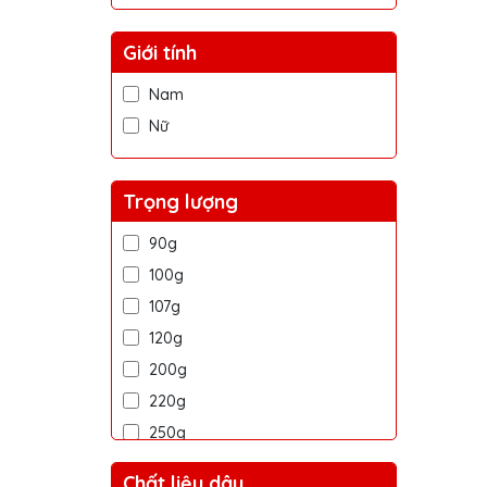
Giới tính
Nam
Nữ
Trọng lượng
90g
100g
107g
120g
200g
220g
250g
400g
Chất liệu dây