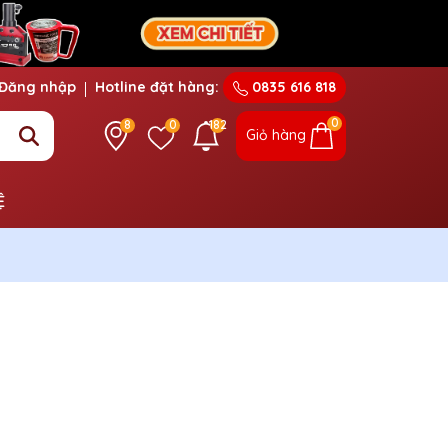
Đăng nhập
Hotline đặt hàng:
0835 616 818
0
8
0
182
Giỏ hàng
Ệ