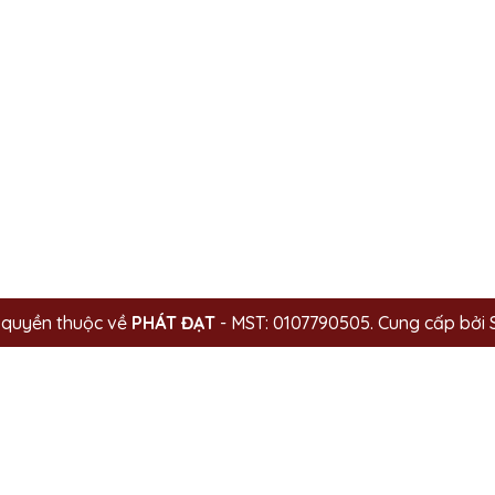
 quyền thuộc về
PHÁT ĐẠT
- MST: 0107790505.
Cung cấp bởi