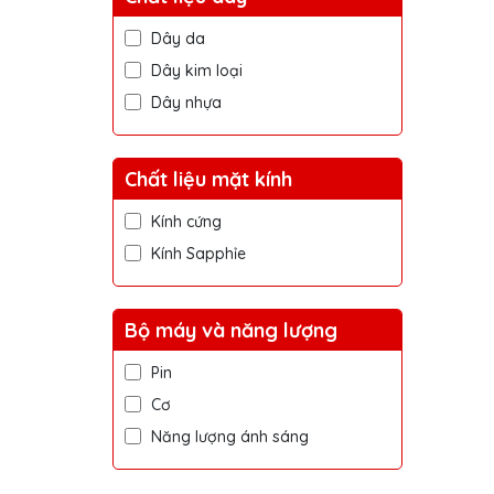
500g
Dây da
700g
Dây kim loại
900g
Dây nhựa
1.4kg
Chất liệu mặt kính
Kính cứng
Kính Sapphỉe
Bộ máy và năng lượng
Pin
Cơ
Năng lượng ánh sáng