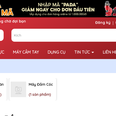
Đăng ký
ỰC
MÁY CẦM TAY
DỤNG CỤ
TIN TỨC
LIÊN H
àn
Máy Đầm Cóc
)
(1 sản phẩm)