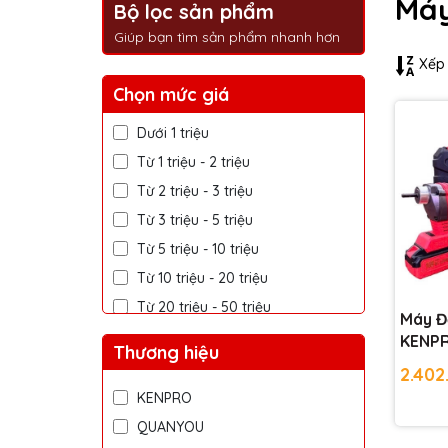
Má
Bộ lọc sản phẩm
Giúp bạn tìm sản phẩm nhanh hơn
Xếp 
Chọn mức giá
Dưới 1 triệu
Từ 1 triệu - 2 triệu
Từ 2 triệu - 3 triệu
Từ 3 triệu - 5 triệu
Từ 5 triệu - 10 triệu
Từ 10 triệu - 20 triệu
Từ 20 triệu - 50 triệu
Máy Đ
Trên 50 triệu
KENP
Thương hiệu
02
2.402
KENPRO
QUANYOU