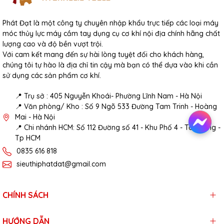
Phát Đạt là một công ty chuyên nhập khẩu trực tiếp các loại máy
móc thủy lực máy cầm tay dụng cụ cơ khí nội địa chính hãng chất
lượng cao và độ bền vượt trội.
Với cam kết mang đến sự hài lòng tuyệt đối cho khách hàng,
chúng tôi tự hào là địa chỉ tin cậy mà bạn có thể dựa vào khi cần
sử dụng các sản phẩm cơ khí.
📍 Trụ sở : 405 Nguyễn Khoái- Phường Lĩnh Nam - Hà Nội
📍 Văn phòng/ Kho : Số 9 Ngõ 533 Đường Tam Trinh - Hoàng
Mai - Hà Nội
📍 Chi nhánh HCM: Số 112 Đường số 41 - Khu Phố 4 - Tân Hưng -
Tp HCM
0835 616 818
sieuthiphatdat@gmail.com
CHÍNH SÁCH
HƯỚNG DẪN