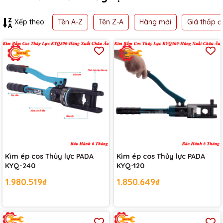
Tên A-Z
Tên Z-A
Hàng mới
Giá thấp đ
Xếp theo:
Kìm ép cos Thủy lực PADA
Kìm ép cos Thủy lực PADA
KYQ-240
KYQ-120
1.980.519₫
1.850.649₫