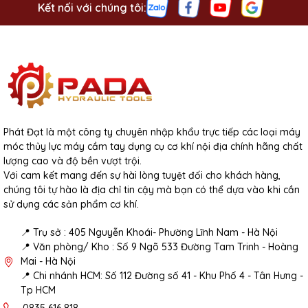
Kết nối với chúng tôi:
- Được nhập hàng và cung cấp bởi Phát Đạt Tools
Tên
:
Công Ty TNHH Thương Mại Xuất Nhập Khẩu Thiết Bị Công
Nghiệp Phát Đạt
Website:
sieuthiphatdat.vn
Email
: sieuthiphatdat@gmail.com
Địa chỉ:
Số 405 Đường Nguyễn Khoái, Phường Thanh Trì, Quận
Hoàng Mai, Hà Nội
Hotline:
0835616818
Phát Đạt là một công ty chuyên nhập khẩu trực tiếp các loại máy
móc thủy lực máy cầm tay dụng cụ cơ khí nội địa chính hãng chất
lượng cao và độ bền vượt trội.
Với cam kết mang đến sự hài lòng tuyệt đối cho khách hàng,
chúng tôi tự hào là địa chỉ tin cậy mà bạn có thể dựa vào khi cần
sử dụng các sản phẩm cơ khí.
📍 Trụ sở : 405 Nguyễn Khoái- Phường Lĩnh Nam - Hà Nội
📍 Văn phòng/ Kho : Số 9 Ngõ 533 Đường Tam Trinh - Hoàng
Mai - Hà Nội
📍 Chi nhánh HCM: Số 112 Đường số 41 - Khu Phố 4 - Tân Hưng -
Tp HCM