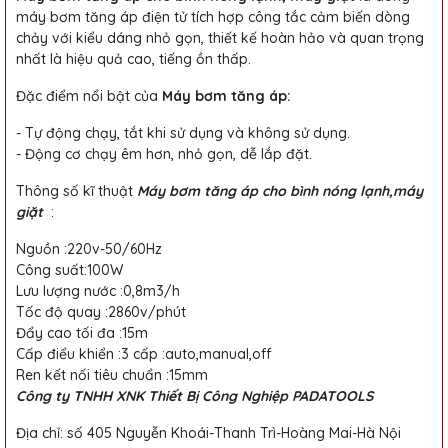
máy bơm tăng áp điện tử tích hợp công tắc cảm biến dòng
chảy với kiểu dáng nhỏ gọn, thiết kế hoàn hảo và quan trọng
nhất là hiệu quả cao, tiếng ồn thấp.
Đặc điểm nổi bật của
Máy bơm tăng áp:
- Tự động chạy, tắt khi sử dụng và không sử dụng.
- Động cơ chạy êm hơn, nhỏ gọn, dễ lắp đặt.
Thông số kĩ thuật
Máy bơm tăng áp cho bình nóng lạnh,máy
giặt
:
Nguồn :220v-50/60Hz
Công suất:100W
Lưu lượng nước :0,8m3/h
Tốc độ quay :2860v/phút
Đẩy cao tối đa :15m
Cấp điểu khiển :3 cấp :auto,manual,off
Ren kết nối tiêu chuẩn :15mm
Công ty TNHH XNK Thiết Bị Công Nghiệp PADATOOLS
Địa chỉ: số 405 Nguyễn Khoái-Thanh Trì-Hoàng Mai-Hà Nội