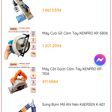
1.461.039₫
Máy Cưa Gỗ Cầm Tay KENPRO KP-5806
1.201.299₫
Máy Cắt Gạch Cầm Tay KENPRO KP-
110A
811.688₫
Súng Bơm Mỡ Khí Nén KAERSEN K-601