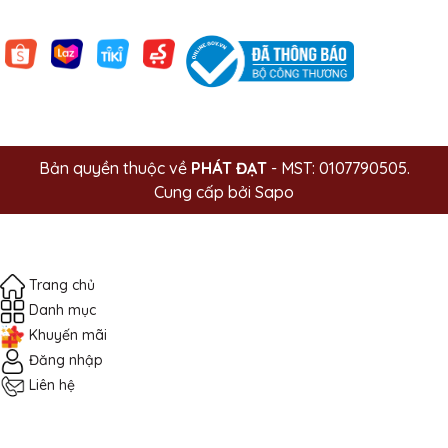
Bản quyền thuộc về
PHÁT ĐẠT
- MST: 0107790505.
Cung cấp bởi
Sapo
Trang chủ
Danh mục
Khuyến mãi
Đăng nhập
Liên hệ