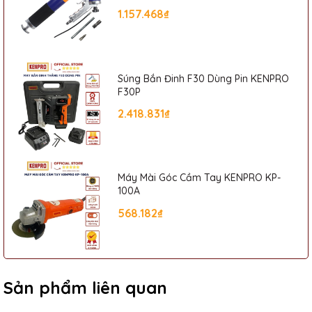
1.157.468₫
Súng Bắn Đinh F30 Dùng Pin KENPRO
F30P
2.418.831₫
Máy Mài Góc Cầm Tay KENPRO KP-
100A
568.182₫
Sản phẩm liên quan