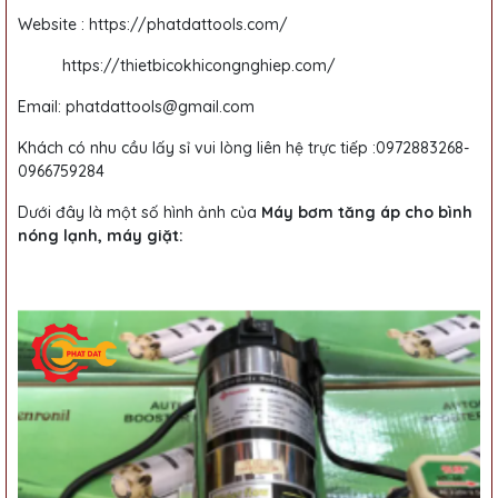
Website :
https://phatdattools.com/
https://thietbicokhicongnghiep.com/
Email: phatdattools@gmail.com
Khách có nhu cầu lấy sỉ vui lòng liên hệ trực tiếp :0972883268-
0966759284
Dưới đây là một số hình ảnh của
Máy bơm tăng áp cho bình
nóng lạnh, máy giặt: