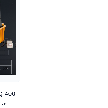
Q-400
p bền.