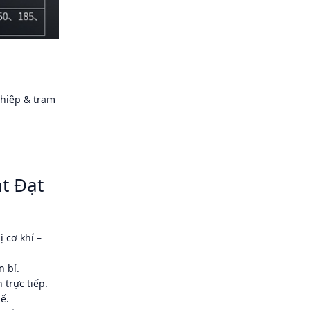
hiệp & trạm
át Đạt
 cơ khí –
 bỉ.
trực tiếp.
ế.