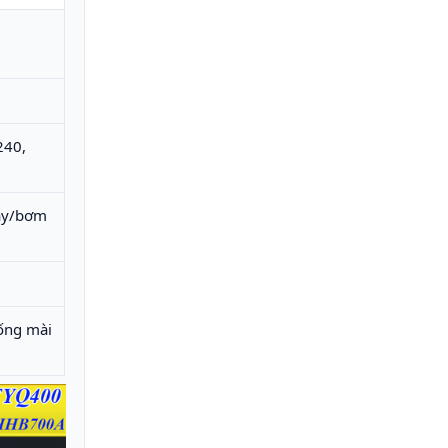
240,
tay/bơm
hống mài