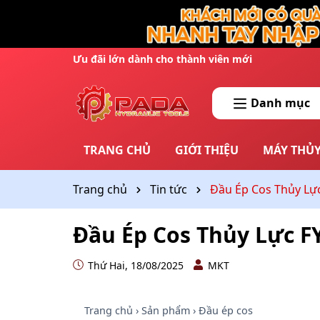
Ưu đãi lớn dành cho thành viên mới
Danh mục
TRANG CHỦ
GIỚI THIỆU
MÁY THỦY
Trang chủ
Tin tức
Đầu Ép Cos Thủy Lự
Đầu Ép Cos Thủy Lực F
Thứ Hai, 18/08/2025
MKT
Trang chủ › Sản phẩm › Đầu ép cos