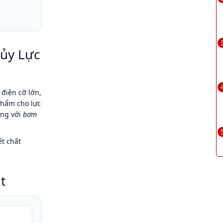
hủy Lực
 điện cỡ lớn,
phẩm cho lực
ung với
bơm
ết chất
t