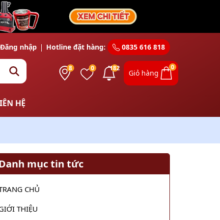
Đăng nhập
Hotline đặt hàng:
0835 616 818
0
8
0
182
Giỏ hàng
IÊN HỆ
Danh mục tin tức
TRANG CHỦ
GIỚI THIỆU