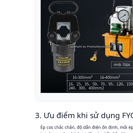
3. Ưu điểm khi sử dụng FY
Ép cos chắc chắn, độ dẫn điện ổn định, mối é