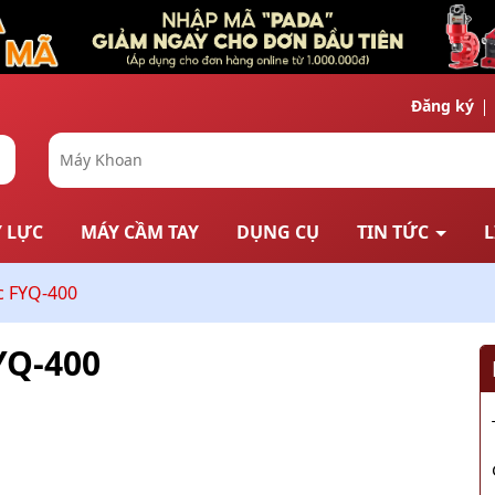
Đăng ký
 LỰC
MÁY CẦM TAY
DỤNG CỤ
TIN TỨC
L
c FYQ-400
YQ-400