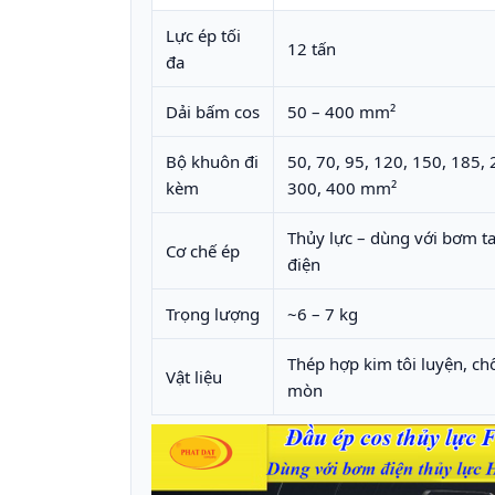
Lực ép tối
12 tấn
đa
Dải bấm cos
50 – 400 mm²
Bộ khuôn đi
50, 70, 95, 120, 150, 185, 
kèm
300, 400 mm²
Thủy lực – dùng với bơm 
Cơ chế ép
điện
Trọng lượng
~6 – 7 kg
Thép hợp kim tôi luyện, c
Vật liệu
mòn