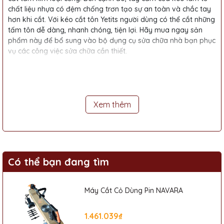
chất liệu nhựa có đệm chống trơn tạo sự an toàn và chắc tay
hơn khi cắt. Với kéo cắt tôn Yetits người dùng có thể cắt những
tấm tôn dễ dàng, nhanh chóng, tiện lợi. Hãy mua ngay sản
phẩm này để bổ sung vào bộ dụng cụ sửa chữa nhà bạn phục
vụ các công việc sửa chữa cần thiết.
Xuất xứ và Thương Hiệu
- Xuất xứ: Trung Quốc
Xem thêm
- Thương Hiệu: PADA
Liên Hệ Mua Hàng
Lưu ý:
Hình ảnh sản phẩm chỉ có tính chất minh họa, chi tiết
Có thể bạn đang tìm
sản phẩm, màu sắc có thể thay đổi tùy theo sản phẩm thực
tế.
Máy Cắt Cỏ Dùng Pin NAVARA
- Được nhập hàng và cung cấp bởi Phát Đạt Tools
1.461.039₫
Tên
:
Công Ty TNHH Thương Mại Xuất Nhập Khẩu Thiết Bị Công