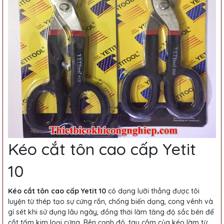
Kéo cắt tôn cao cấp Yetit
10
Kéo cắt tôn cao cấp Yetit 10
có dạng lưỡi thẳng được tôi
luyện từ thép tạo sự cứng rắn, chống biến dạng, cong vênh và
gỉ sét khi sử dụng lâu ngày, đồng thời làm tăng độ sắc bén để
cắt tấm kim loại cứng. Bên cạnh đó, tay cầm của kéo làm từ