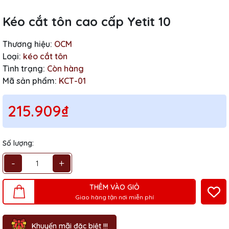
Kéo cắt tôn cao cấp Yetit 10
Thương hiệu:
OCM
Loại:
kéo cắt tôn
Tình trạng:
Còn hàng
Mã sản phẩm:
KCT-01
215.909₫
Số lượng:
-
+
THÊM VÀO GIỎ
Giao hàng tận nơi miễn phí
Khuyến mãi đặc biệt !!!