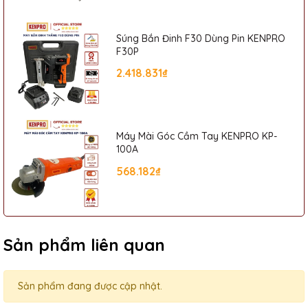
Súng Bắn Đinh F30 Dùng Pin KENPRO
F30P
2.418.831₫
Máy Mài Góc Cầm Tay KENPRO KP-
100A
568.182₫
Sản phẩm liên quan
Sản phẩm đang được cập nhật.