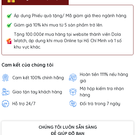
Áp dụng Phiếu quà tặng/ Mã giảm giá theo ngành hàng.
Giảm giá 10% khi mua từ 5 sản phẩm trở lên.
Tặng 100.000₫ mua hàng tại website thành viên Dola
Watch, áp dụng khi mua Online tại Hồ Chí Minh và 1 số
khu vực khác.
Cam kết của chúng tôi
Hoàn tiền 111% nếu hàng
Cam kết 100% chính hãng
giả
Mở hộp kiểm tra nhận
Giao tận tay khách hàng
hàng
Hỗ trợ 24/7
Đổi trả trong 7 ngày
CHÚNG TÔI LUÔN SẴN SÀNG
ĐỂ GIÚP ĐỠ BẠN