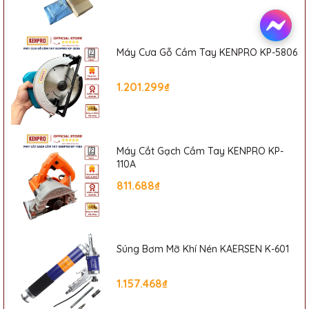
Nghiệp Phát Đạt
Website:
sieuthiphatdat.vn
Email
: sieuthiphatdat@gmail.com
Địa chỉ:
Số 405 Đường Nguyễn Khoái, Phường Thanh Trì, Quận
Máy Cưa Gỗ Cầm Tay KENPRO KP-5806
Hoàng Mai, Hà Nội
Hotline:
0835616818
1.201.299₫
Máy Cắt Gạch Cầm Tay KENPRO KP-
110A
811.688₫
Súng Bơm Mỡ Khí Nén KAERSEN K-601
1.157.468₫