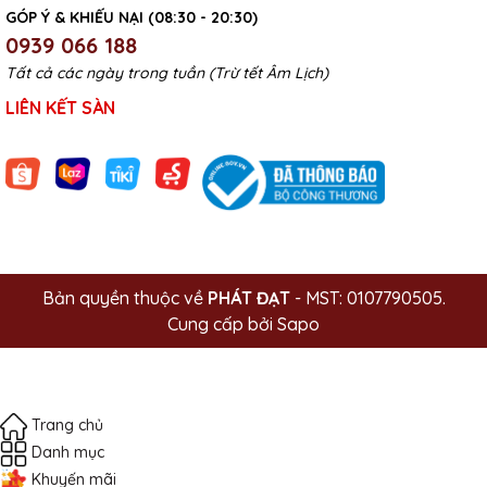
GÓP Ý & KHIẾU NẠI (08:30 - 20:30)
0939 066 188
Tất cả các ngày trong tuần (Trừ tết Âm Lịch)
LIÊN KẾT SÀN
Bản quyền thuộc về
PHÁT ĐẠT
- MST: 0107790505.
Cung cấp bởi
Sapo
Trang chủ
Danh mục
Khuyến mãi