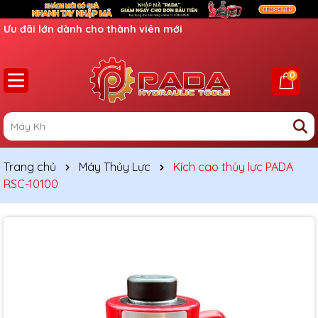
Ưu đãi lớn dành cho thành viên mới
0
Trang chủ
Máy Thủy Lực
Kích cao thủy lực PADA
RSC-10100