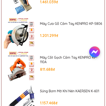
1.461.039₫
Máy Cưa Gỗ Cầm Tay KENPRO KP-5806
1.201.299₫
Máy Cắt Gạch Cầm Tay KENPRO KP-
110A
811.688₫
Súng Bơm Mỡ Khí Nén KAERSEN K-601
1.157.468₫