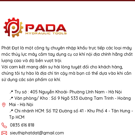
Phát Đạt là một công ty chuyên nhập khẩu trực tiếp các loại máy
móc thủy lực máy cầm tay dụng cụ cơ khí nội địa chính hãng chất
lượng cao và độ bền vượt trội.
Với cam kết mang đến sự hài lòng tuyệt đối cho khách hàng,
chúng tôi tự hào là địa chỉ tin cậy mà bạn có thể dựa vào khi cần
sử dụng các sản phẩm cơ khí.
📍 Trụ sở : 405 Nguyễn Khoái- Phường Lĩnh Nam - Hà Nội
📍 Văn phòng/ Kho : Số 9 Ngõ 533 Đường Tam Trinh - Hoàng
Mai - Hà Nội
📍 Chi nhánh HCM: Số 112 Đường số 41 - Khu Phố 4 - Tân Hưng -
Tp HCM
0835 616 818
sieuthiphatdat@gmail.com