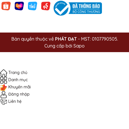
Bản quyền thuộc về
PHÁT ĐẠT
- MST: 0107790505.
Cung cấp bởi
Sapo
Trang chủ
Danh mục
Khuyến mãi
Đăng nhập
Liên hệ