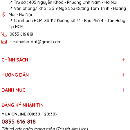
📍 Trụ sở : 405 Nguyễn Khoái- Phường Lĩnh Nam - Hà Nội
📍 Văn phòng/ Kho : Số 9 Ngõ 533 Đường Tam Trinh - Hoàng
Mai - Hà Nội
📍 Chi nhánh HCM: Số 112 Đường số 41 - Khu Phố 4 - Tân Hưng -
Tp HCM
0835 616 818
sieuthiphatdat@gmail.com
CHÍNH SÁCH
HƯỚNG DẪN
DANH MỤC
ĐĂNG KÝ NHẬN TIN
MUA ONLINE (08:30 - 20:30)
0835 616 818
Tất cả các ngày trong tuần (Trừ tết Âm Lịch)