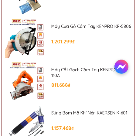
Máy Cưa Gỗ Cầm Tay KENPRO KP-5806
1.201.299₫
Máy Cắt Gạch Cầm Tay KENPRO KP-
110A
811.688₫
Súng Bơm Mỡ Khí Nén KAERSEN K-601
1.157.468₫