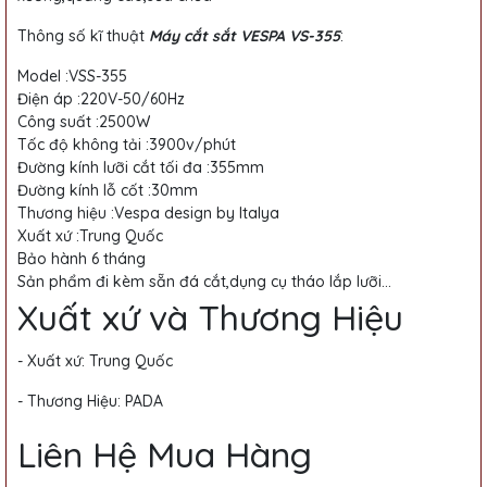
Thông số kĩ thuật
Máy cắt sắt VESPA VS-355
:
Model :VSS-355
Điện áp :220V-50/60Hz
Công suất :2500W
Tốc độ không tải :3900v/phút
Đường kính lưỡi cắt tối đa :355mm
Đường kính lỗ cốt :30mm
Thương hiệu :Vespa design by Italya
Xuất xứ :Trung Quốc
Bảo hành 6 tháng
Sản phẩm đi kèm sẵn đá cắt,dụng cụ tháo lắp lưỡi...
Xuất xứ và Thương Hiệu
- Xuất xứ: Trung Quốc
- Thương Hiệu: PADA
Liên Hệ Mua Hàng