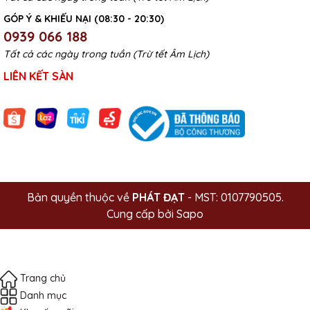
GÓP Ý & KHIẾU NẠI (08:30 - 20:30)
0939 066 188
Tất cả các ngày trong tuần (Trừ tết Âm Lịch)
LIÊN KẾT SÀN
Bản quyền thuộc về
PHÁT ĐẠT
- MST: 0107790505.
Cung cấp bởi
Sapo
Trang chủ
Danh mục