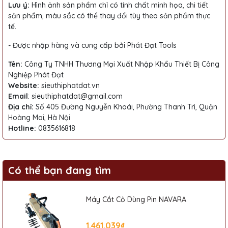
Lưu ý:
Hình ảnh sản phẩm chỉ có tính chất minh họa, chi tiết
sản phẩm, màu sắc có thể thay đổi tùy theo sản phẩm thực
tế.
- Được nhập hàng và cung cấp bởi Phát Đạt Tools
Tên
:
Công Ty TNHH Thương Mại Xuất Nhập Khẩu Thiết Bị Công
Nghiệp Phát Đạt
Website:
sieuthiphatdat.vn
Email
: sieuthiphatdat@gmail.com
Địa chỉ:
Số 405 Đường Nguyễn Khoái, Phường Thanh Trì, Quận
Hoàng Mai, Hà Nội
Hotline:
0835616818
Có thể bạn đang tìm
Máy Cắt Cỏ Dùng Pin NAVARA
1.461.039₫