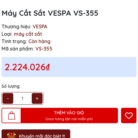
Máy Cắt Sắt VESPA VS-355
Thương hiệu:
VESPA
Loại:
máy cắt sắt
Tình trạng:
Còn hàng
Mã sản phẩm:
VS-355
2.224.026₫
Số lượng:
-
+
THÊM VÀO GIỎ
Giao hàng tận nơi miễn phí
Khuyến mãi đặc biệt !!!