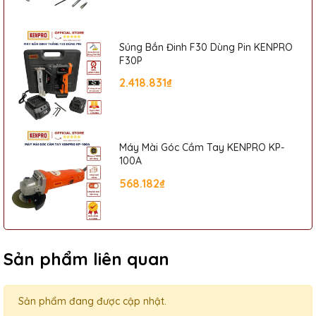
Súng Bắn Đinh F30 Dùng Pin KENPRO
F30P
2.418.831₫
Máy Mài Góc Cầm Tay KENPRO KP-
100A
568.182₫
Sản phẩm liên quan
Sản phẩm đang được cập nhật.