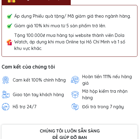
Áp dụng Phiếu quà tặng/ Mã giảm giá theo ngành hàng.
Giảm giá 10% khi mua từ 5 sản phẩm trở lên.
Tặng 100.000₫ mua hàng tại website thành viên Dola
Watch, áp dụng khi mua Online tại Hồ Chí Minh và 1 số
khu vực khác.
Cam kết của chúng tôi
Hoàn tiền 111% nếu hàng
Cam kết 100% chính hãng
giả
Mở hộp kiểm tra nhận
Giao tận tay khách hàng
hàng
Hỗ trợ 24/7
Đổi trả trong 7 ngày
CHÚNG TÔI LUÔN SẴN SÀNG
ĐỂ GIÚP ĐỠ BẠN