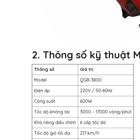
2. Thông số kỹ thuật 
Thông số
Giá trị
Model
QGB-3800
Điện áp
220V / 50-60Hz
Công suất
600W
Tốc độ không tải
3000 – 17000 vòng/phút
Khả năng điều chỉnh
6 cấp tốc độ
Tốc độ gió tối đa
217 km/h