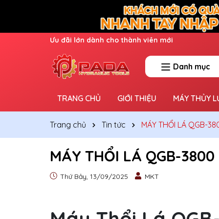
Ưu đãi lớn dành cho thành viên mới
Danh mục
TRANG CHỦ
GIỚI THIỆU
MÁY THỦY L
Trang chủ
Tin tức
MÁY THỔI LÁ QGB-38
MÁY THỔI LÁ QGB-3800
Thứ Bảy, 13/09/2025
MKT
Máy Thổi Lá QGB