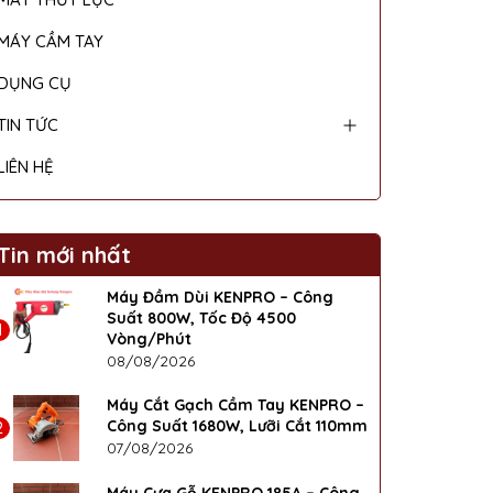
MÁY CẦM TAY
DỤNG CỤ
TIN TỨC
LIÊN HỆ
Tin mới nhất
Máy Đầm Dùi KENPRO – Công
Suất 800W, Tốc Độ 4500
1
Vòng/Phút
08/08/2026
Máy Cắt Gạch Cầm Tay KENPRO –
Công Suất 1680W, Lưỡi Cắt 110mm
2
07/08/2026