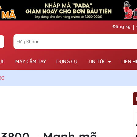
Đăng ký
ỰC
MÁY CẦM TAY
DỤNG CỤ
TIN TỨC
LIÊN H
00
-3800 – Mạnh mẽ,