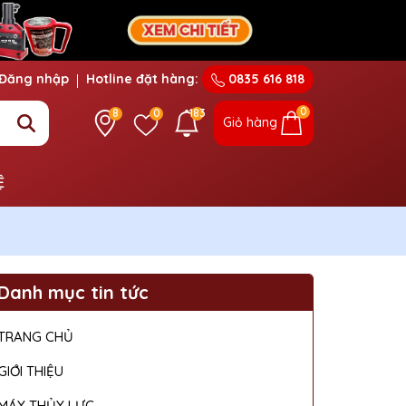
Đăng nhập
Hotline đặt hàng:
0835 616 818
0
8
0
183
Giỏ hàng
Ệ
Danh mục tin tức
TRANG CHỦ
GIỚI THIỆU
MÁY THỦY LỰC