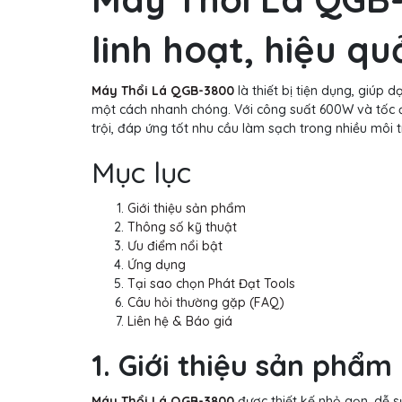
linh hoạt, hiệu qu
Máy Thổi Lá QGB-3800
là thiết bị tiện dụng, giúp 
một cách nhanh chóng. Với công suất 600W và tốc đ
trội, đáp ứng tốt nhu cầu làm sạch trong nhiều môi 
Mục lục
Giới thiệu sản phẩm
Thông số kỹ thuật
Ưu điểm nổi bật
Ứng dụng
Tại sao chọn Phát Đạt Tools
Câu hỏi thường gặp (FAQ)
Liên hệ & Báo giá
1. Giới thiệu sản phẩm
Máy Thổi Lá QGB-3800
được thiết kế nhỏ gọn, dễ s