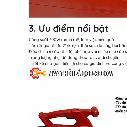
3. Ưu điểm nổi bật
Công suất 600W mạnh mẽ, làm việc hiệu quả.
Tốc độ gió tối đa 217km/h, thổi sạch lá cây, bụi bẩ
Điều chỉnh 6 cấp tốc độ, phù hợp với nhiều nhu cầu 
Trọng lượng nhẹ, dễ dàng thao tác và di chuyển.
Thiết kế nhỏ gọn, tiện lợi cho cả gia đình và công v