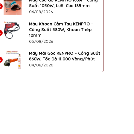
Máy Cưa Gỗ KENPRO 185A – Công
Suất 1050W, Lưỡi Cưa 185mm
3
06/08/2026
Máy Khoan Cầm Tay KENPRO –
Công Suất 580W, Khoan Thép
4
10mm
05/08/2026
Máy Mài Góc KENPRO – Công Suất
860W, Tốc Độ 11.000 Vòng/Phút
5
04/08/2026