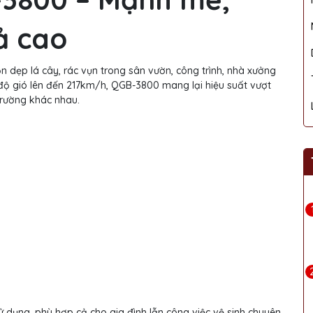
ả cao
dọn dẹp lá cây, rác vụn trong sân vườn, công trình, nhà xưởng
ộ gió lên đến 217km/h, QGB-3800 mang lại hiệu suất vượt
trường khác nhau.
ử dụng, phù hợp cả cho gia đình lẫn công việc vệ sinh chuyên