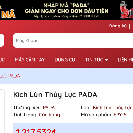
Đăng ký
ỰC
MÁY CẦM TAY
DỤNG CỤ
TIN TỨC
LIÊN H
 Lực PADA
Kích Lùn Thủy Lực PADA
Thương hiệu:
PADA
Loại:
Kích Lùn Thủy Lực
Tình trạng:
Còn hàng
Mã sản phẩm:
FPY-5
1.217.532₫