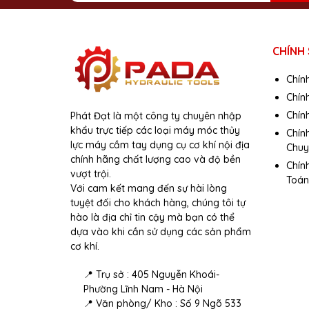
Đường kính trong: 100mm
Hành trình kích tối đa: 18mm
CHÍNH
Trọng lượng: 8.5 kg
Chín
Chiều cao thân: 77mm
Chín
Bảo hành: 6 tháng
Chính
Phát Đạt là một công ty chuyên nhập
khẩu trực tiếp các loại máy móc thủy
Chín
Xuất xứ: Trung quốc
lực máy cầm tay dụng cụ cơ khí nội địa
Chuy
chính hãng chất lượng cao và độ bền
Chín
vượt trội.
Toán
Xuất xứ và Thương Hi
Với cam kết mang đến sự hài lòng
tuyệt đối cho khách hàng, chúng tôi tự
hào là địa chỉ tin cậy mà bạn có thể
- Xuất xứ: Trung Quốc
dựa vào khi cần sử dụng các sản phẩm
- Thương Hiệu: Pada
cơ khí.
Liên Hệ Mua Hàng
📍 Trụ sở : 405 Nguyễn Khoái-
Phường Lĩnh Nam - Hà Nội
📍 Văn phòng/ Kho : Số 9 Ngõ 533
Lưu ý:
Hình ảnh sản phẩm chỉ có tính chất minh họ