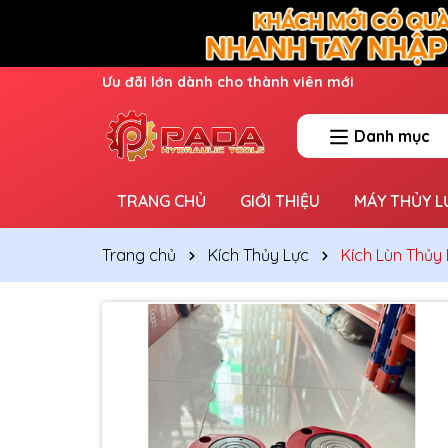
Ưu đãi lớn dành cho thành viên mới
Danh mục
TRANG CHỦ
GIỚI THIỆU
MÁY THỦY L
Trang chủ
Kích Thủy Lực
Kích Lùn Thủy