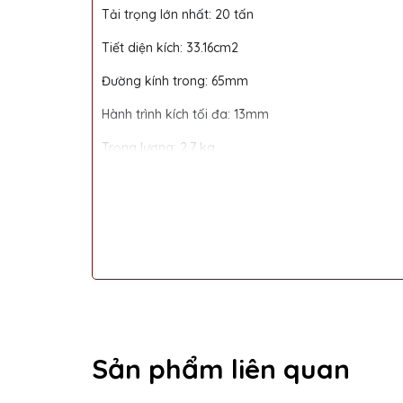
Tải trọng lớn nhất: 20 tấn
Tiết diện kích: 33.16cm2
Đường kính trong: 65mm
Hành trình kích tối đa: 13mm
Trọng lượng: 2.7 kg
Chiều cao thân: 62mm
Bảo hành: 6 tháng
Xuất xứ: Trung quốc
Kích thủy lực 30 tấn FPY301
Thông số kỹ thuật:
Sản phẩm liên quan
Tải trọng lớn nhất: 30 tấn