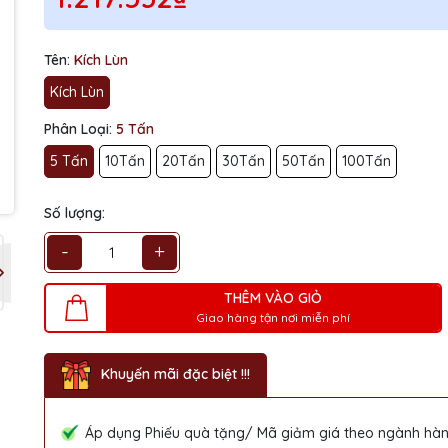
Tên:
Kích Lùn
Kích Lùn
Phân Loại:
5 Tấn
5 Tấn
10Tấn
20Tấn
30Tấn
50Tấn
100Tấn
Số lượng:
-
+
THÊM VÀO GIỎ
Giao hàng tận nơi miễn phí
Khuyến mãi đặc biệt !!!
Áp dụng Phiếu quà tặng/ Mã giảm giá theo ngành hàn