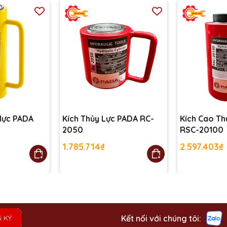
 lực PADA
Kích Thủy Lực PADA RC-
Kích Cao Th
2050
RSC-20100
1.785.714₫
2.597.403₫
Kết nối với chúng tôi:
 KÝ