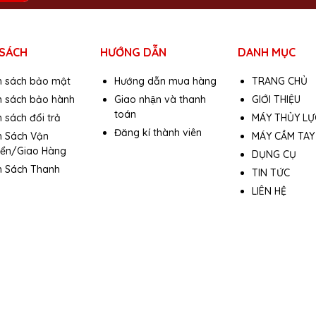
 SÁCH
HƯỚNG DẪN
DANH MỤC
h sách bảo mật
Hướng dẫn mua hàng
TRANG CHỦ
h sách bảo hành
Giao nhận và thanh
GIỚI THIỆU
toán
 sách đổi trả
MÁY THỦY LỰ
Đăng kí thành viên
h Sách Vận
MÁY CẦM TAY
ển/Giao Hàng
DỤNG CỤ
h Sách Thanh
TIN TỨC
ệu
LIÊN HỆ
a, chi tiết sản phẩm, màu sắc có thể thay đổi tùy theo sản phẩm thự