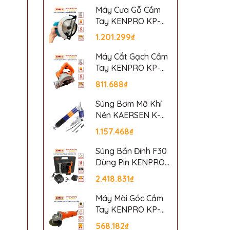
Máy Cưa Gỗ Cầm
Tay KENPRO KP-
5806
1.201.299₫
Máy Cắt Gạch Cầm
Tay KENPRO KP-
110A
811.688₫
Súng Bơm Mỡ Khí
Nén KAERSEN K-
601
1.157.468₫
Súng Bắn Đinh F30
Dùng Pin KENPRO
F30P
2.418.831₫
Máy Mài Góc Cầm
Tay KENPRO KP-
100A
568.182₫