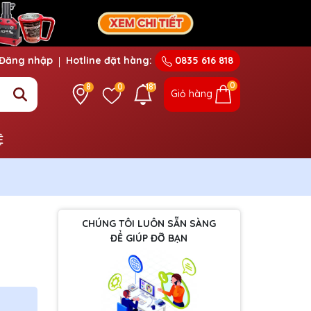
Đăng nhập
Hotline đặt hàng:
0835 616 818
0
8
0
181
Giỏ hàng
Ệ
CHÚNG TÔI LUÔN SẴN SÀNG
ĐỂ GIÚP ĐỠ BẠN