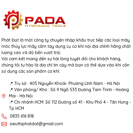
Phát Đạt là một công ty chuyên nhập khẩu trực tiếp các loại máy
móc thủy lực máy cầm tay dụng cụ cơ khí nội địa chính hãng chất
lượng cao và độ bền vượt trội.
Với cam kết mang đến sự hài lòng tuyệt đối cho khách hàng,
chúng tôi tự hào là địa chỉ tin cậy mà bạn có thể dựa vào khi cần
sử dụng các sản phẩm cơ khí.
📍 Trụ sở : 405 Nguyễn Khoái- Phường Lĩnh Nam - Hà Nội
📍 Văn phòng/ Kho : Số 9 Ngõ 533 Đường Tam Trinh - Hoàng
Mai - Hà Nội
📍 Chi nhánh HCM: Số 112 Đường số 41 - Khu Phố 4 - Tân Hưng -
Tp HCM
0835 616 818
sieuthiphatdat@gmail.com