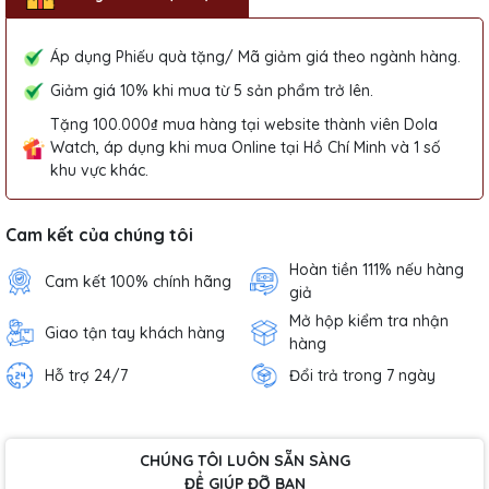
Áp dụng Phiếu quà tặng/ Mã giảm giá theo ngành hàng.
Giảm giá 10% khi mua từ 5 sản phẩm trở lên.
Tặng 100.000₫ mua hàng tại website thành viên Dola
Watch, áp dụng khi mua Online tại Hồ Chí Minh và 1 số
khu vực khác.
Cam kết của chúng tôi
Hoàn tiền 111% nếu hàng
Cam kết 100% chính hãng
giả
Mở hộp kiểm tra nhận
Giao tận tay khách hàng
hàng
Hỗ trợ 24/7
Đổi trả trong 7 ngày
CHÚNG TÔI LUÔN SẴN SÀNG
ĐỂ GIÚP ĐỠ BẠN