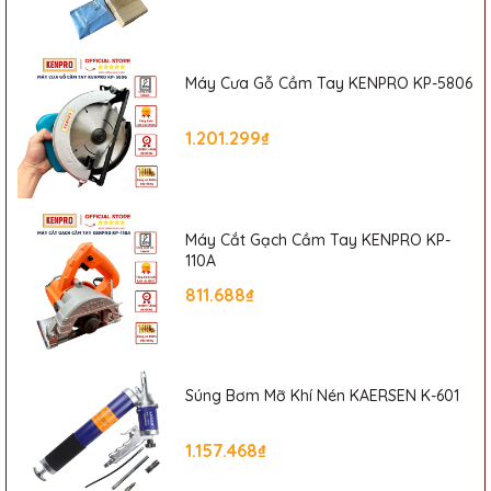
Nghiệp Phát Đạt
Website:
sieuthiphatdat.vn
Email
: sieuthiphatdat@gmail.com
Địa chỉ:
Số 405 Đường Nguyễn Khoái, Phường Thanh Trì, Quận
Máy Cưa Gỗ Cầm Tay KENPRO KP-5806
Hoàng Mai, Hà Nội
Hotline:
0835616818
1.201.299₫
Máy Cắt Gạch Cầm Tay KENPRO KP-
110A
811.688₫
Súng Bơm Mỡ Khí Nén KAERSEN K-601
1.157.468₫