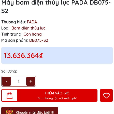
Máy bơm điện thủy lực PADA DB075-
S2
Thương hiệu:
PADA
Loại:
Bơm điện thủy lực
Tình trạng:
Còn hàng
Mã sản phẩm:
DB075-S2
13.636.364₫
Số lượng:
-
+
THÊM VÀO GIỎ
Giao hàng tận nơi miễn phí
Khuyến mãi đặc biệt !!!