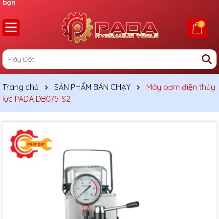
bạn
0
Trang chủ
SẢN PHẨM BÁN CHẠY
Máy bơm điện thủy
lực PADA DB075-S2