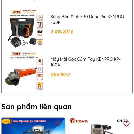
Súng Bắn Đinh F30 Dùng Pin KENPRO
F30P
2.418.831₫
Máy Mài Góc Cầm Tay KENPRO KP-
100A
568.182₫
Sản phẩm liên quan