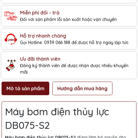
Miễn phí đổi - trả
Đối với sản phẩm lỗi sản xuất hoặc vận chuyển
Hỗ trợ nhanh chóng
Gọi Hotline: 0939 066 188 để được hỗ trợ ngay lập tức
Ưu đãi thành viên
Đăng ký thành viên để được nhận được nhiều khuyến
mãi
Mô tả sản phẩm
Hướng dẫn mua hàng
Máy bơm điện thủy lực
DB075-S2
Máy bơm điện thủy lực DB075-S2
dùng làm bộ nguồn cho