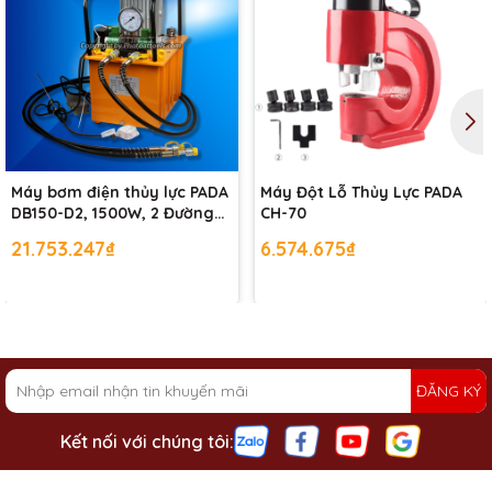
Máy bơm điện thủy lực PADA
Máy Đột Lỗ Thủy Lực PADA
DB150-D2, 1500W, 2 Đường
CH-70
dầu ,Bình Dầu 30L
21.753.247₫
6.574.675₫
ĐĂNG KÝ
Kết nối với chúng tôi: