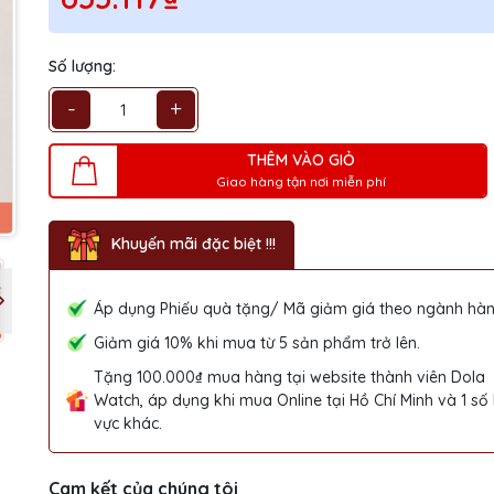
Số lượng:
-
+
THÊM VÀO GIỎ
Giao hàng tận nơi miễn phí
Khuyến mãi đặc biệt !!!
Áp dụng Phiếu quà tặng/ Mã giảm giá theo ngành hàn
Giảm giá 10% khi mua từ 5 sản phẩm trở lên.
Tặng 100.000₫ mua hàng tại website thành viên Dola
Watch, áp dụng khi mua Online tại Hồ Chí Minh và 1 số
vực khác.
Cam kết của chúng tôi