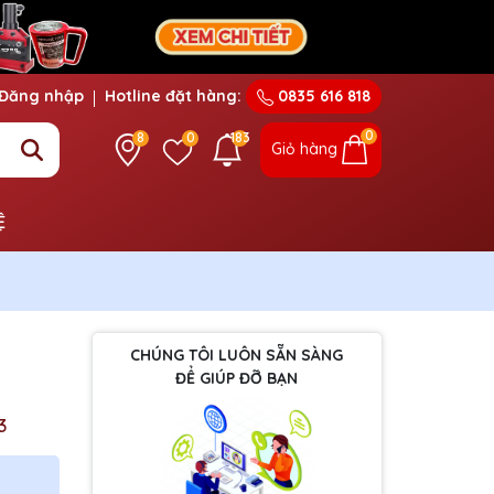
Đăng nhập
Hotline đặt hàng:
0835 616 818
0
8
0
183
Giỏ hàng
Ệ
CHÚNG TÔI LUÔN SẴN SÀNG
ĐỂ GIÚP ĐỠ BẠN
3