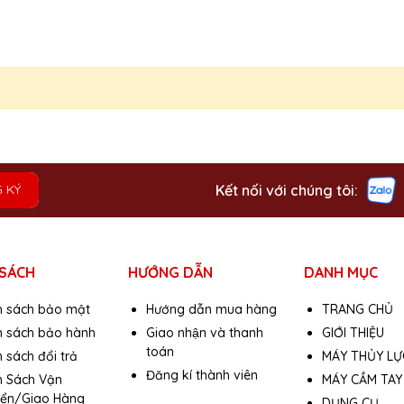
Kết nối với chúng tôi:
 KÝ
 SÁCH
HƯỚNG DẪN
DANH MỤC
h sách bảo mật
Hướng dẫn mua hàng
TRANG CHỦ
h sách bảo hành
Giao nhận và thanh
GIỚI THIỆU
toán
 sách đổi trả
MÁY THỦY LỰ
Đăng kí thành viên
h Sách Vận
MÁY CẦM TAY
ển/Giao Hàng
DỤNG CỤ