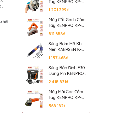
U-
Tay KENPRO KP-
ất
5806
1.201.299₫
Máy Cắt Gạch Cầm
u hết
Tay KENPRO KP-
110A
811.688₫
Súng Bơm Mỡ Khí
Nén KAERSEN K-
601
1.157.468₫
Súng Bắn Đinh F30
Dùng Pin KENPRO
F30P
2.418.831₫
Máy Mài Góc Cầm
Tay KENPRO KP-
100A
568.182₫