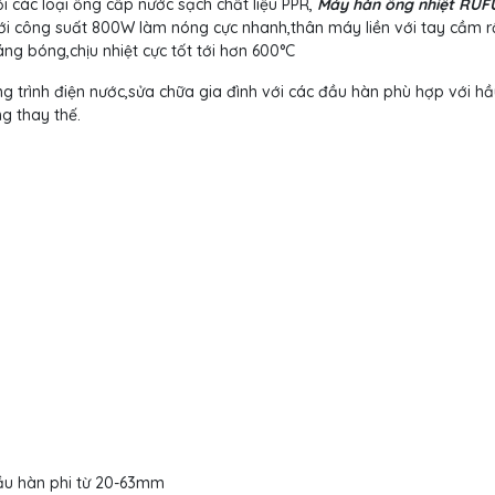
 các loại ống cấp nước sạch chất liệu PPR,
Máy hàn ống nhiệt RUF
i công suất 800W làm nóng cực nhanh,thân máy liền với tay cầm r
g bóng,chịu nhiệt cực tốt tới hơn 600
°
C
g trình điện nước,sửa chữa gia đình với các đầu hàn phù hợp với hầ
g thay thế.
ầu hàn phi từ 20-63mm