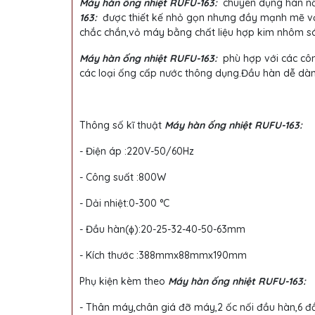
Máy hàn ống nhiệt RUFU-163:
chuyên dụng hàn nối
163:
được thiết kế nhỏ gọn nhưng đầy mạnh mẽ vớ
chắc chắn,vỏ máy bằng chất liệu hợp kim nhôm sán
Máy hàn ống nhiệt RUFU-163:
phù hợp với các côn
các loại ống cấp nước thông dụng.Đầu hàn dễ dàn
Thông số kĩ thuật
Máy hàn ống nhiệt RUFU-163:
-
Điện áp :220V-50/60Hz
-
Công suất :800W
-
Dải nhiệt:0-300
°
C
-
Đầu hàn(
ϕ
)
:20-25-32-40-50-63mm
-
Kích thước :388mmx88mmx190mm
Phụ kiện kèm theo
Máy hàn ống nhiệt RUFU-163:
-
Thân máy,chân giá đỡ máy,2 ốc nối đầu hàn,6 đ