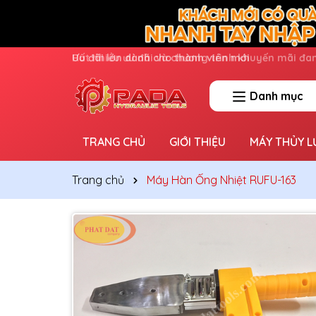
Ưu đãi lớn dành cho thành viên mới
Danh mục
TRANG CHỦ
GIỚI THIỆU
MÁY THỦY L
Trang chủ
Máy Hàn Ống Nhiệt RUFU-163