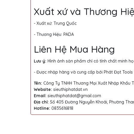
Xuất xứ và Thương Hi
- Xuất xứ: Trung Quốc
- Thương Hiệu: PADA
Liên Hệ Mua Hàng
Lưu ý:
Hình ảnh sản phẩm chỉ có tính chất minh họ
- Được nhập hàng và cung cấp bởi Phát Đạt Tools
Tên
:
Công Ty TNHH Thương Mại Xuất Nhập Khẩu Th
Website:
sieuthiphatdat.vn
Email
: sieuthiphatdat@gmail.com
Địa chỉ:
Số 405 Đường Nguyễn Khoái, Phường Than
Hotline:
0835616818