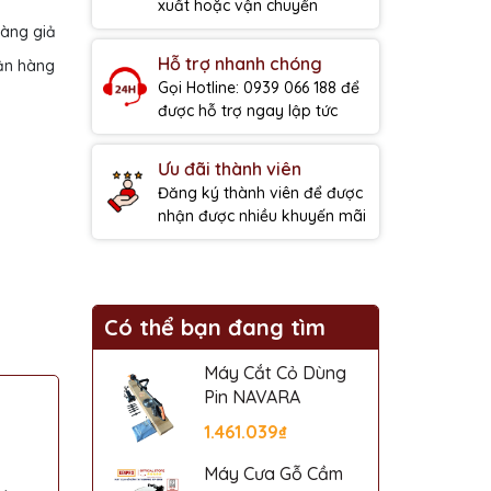
xuất hoặc vận chuyển
hàng giả
Hỗ trợ nhanh chóng
ận hàng
Gọi Hotline: 0939 066 188 để
được hỗ trợ ngay lập tức
Ưu đãi thành viên
Đăng ký thành viên để được
nhận được nhiều khuyến mãi
Có thể bạn đang tìm
Máy Cắt Cỏ Dùng
Pin NAVARA
1.461.039₫
Máy Cưa Gỗ Cầm