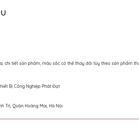
ệu
a, chi tiết sản phẩm, màu sắc có thể thay đổi tùy theo sản phẩm thự
iết Bị Công Nghiệp Phát Đạt
h Trì, Quận Hoàng Mai, Hà Nội