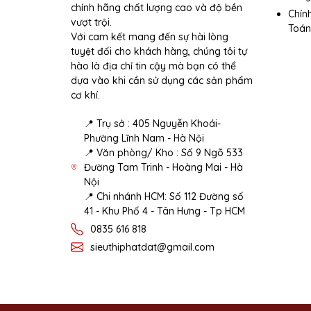
chính hãng chất lượng cao và độ bền
Chín
vượt trội.
Toán
Với cam kết mang đến sự hài lòng
tuyệt đối cho khách hàng, chúng tôi tự
hào là địa chỉ tin cậy mà bạn có thể
dựa vào khi cần sử dụng các sản phẩm
cơ khí.
📍 Trụ sở : 405 Nguyễn Khoái-
Phường Lĩnh Nam - Hà Nội
📍 Văn phòng/ Kho : Số 9 Ngõ 533
Đường Tam Trinh - Hoàng Mai - Hà
Nội
📍 Chi nhánh HCM: Số 112 Đường số
41 - Khu Phố 4 - Tân Hưng - Tp HCM
0835 616 818
sieuthiphatdat@gmail.com