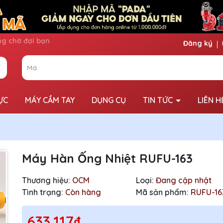
Đăng ký
ỰC
MÁY CẦM TAY
DỤNG CỤ
TIN TỨC
LIÊN H
Máy Hàn Ống Nhiệt RUFU-163
Thương hiệu:
OCM
Loại:
Đang cập nhật
Tình trạng:
Còn hàng
Mã sản phẩm:
RUFU-16
633.117₫