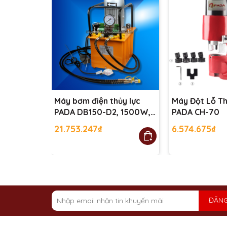
Máy bơm điện thủy lực
Máy Đột Lỗ Th
PADA DB150-D2, 1500W,
PADA CH-70
2 Đường dầu ,Bình Dầu
21.753.247₫
6.574.675₫
30L
ĐĂNG