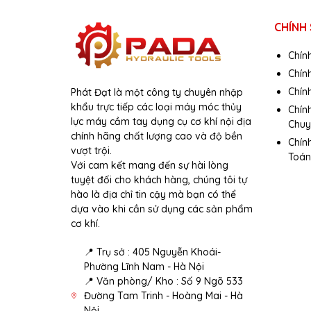
CHÍNH
Chín
Chín
Chính
Phát Đạt là một công ty chuyên nhập
khẩu trực tiếp các loại máy móc thủy
Chín
lực máy cầm tay dụng cụ cơ khí nội địa
Chuy
chính hãng chất lượng cao và độ bền
Chín
vượt trội.
Toán
Với cam kết mang đến sự hài lòng
tuyệt đối cho khách hàng, chúng tôi tự
hào là địa chỉ tin cậy mà bạn có thể
dựa vào khi cần sử dụng các sản phẩm
cơ khí.
📍 Trụ sở : 405 Nguyễn Khoái-
Phường Lĩnh Nam - Hà Nội
📍 Văn phòng/ Kho : Số 9 Ngõ 533
Đường Tam Trinh - Hoàng Mai - Hà
Nội