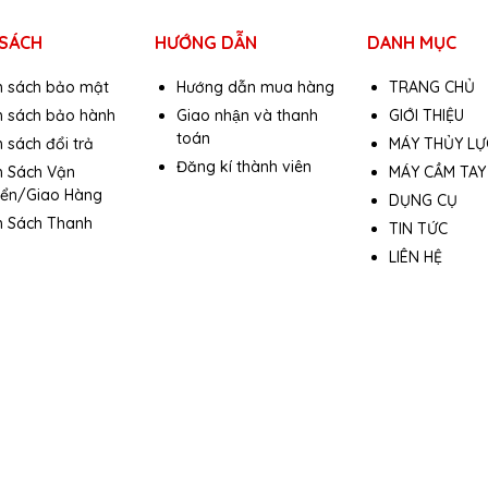
 SÁCH
HƯỚNG DẪN
DANH MỤC
h sách bảo mật
Hướng dẫn mua hàng
TRANG CHỦ
h sách bảo hành
Giao nhận và thanh
GIỚI THIỆU
toán
 sách đổi trả
MÁY THỦY LỰ
Đăng kí thành viên
h Sách Vận
MÁY CẦM TAY
ển/Giao Hàng
DỤNG CỤ
h Sách Thanh
TIN TỨC
LIÊN HỆ