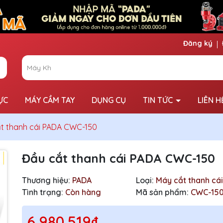
Đăng ký
ỰC
MÁY CẦM TAY
DỤNG CỤ
TIN TỨC
LIÊN H
́t thanh cái PADA CWC-150
Đầu cắt thanh cái PADA CWC-150
Thương hiệu:
PADA
Loại:
Máy cắt thanh cái
Tình trạng:
Còn hàng
Mã sản phẩm:
CWC-15
6.980.519₫