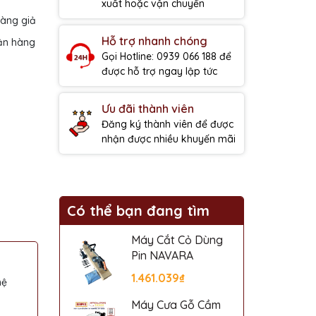
xuất hoặc vận chuyển
hàng giả
Hỗ trợ nhanh chóng
ận hàng
Gọi Hotline: 0939 066 188 để
được hỗ trợ ngay lập tức
Ưu đãi thành viên
Đăng ký thành viên để được
nhận được nhiều khuyến mãi
Có thể bạn đang tìm
Máy Cắt Cỏ Dùng
Pin NAVARA
1.461.039₫
hệ
Máy Cưa Gỗ Cầm