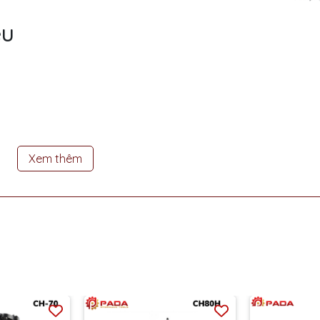
ệu
a, chi tiết sản phẩm, màu sắc có thể thay đổi tùy theo sản phẩm thự
Xem thêm
iết Bị Công Nghiệp Phát Đạt
h Trì, Quận Hoàng Mai, Hà Nội