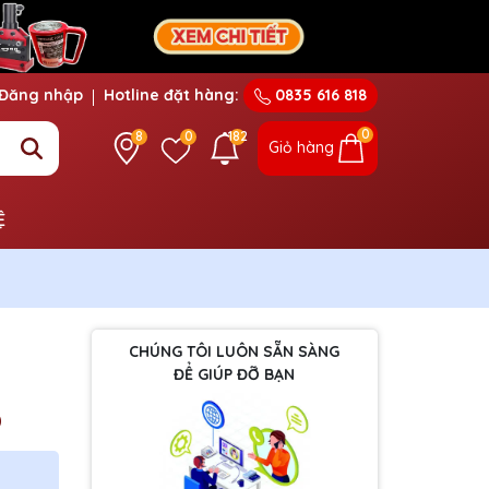
Đăng nhập
Hotline đặt hàng:
0835 616 818
0
8
0
182
Giỏ hàng
Ệ
CHÚNG TÔI LUÔN SẴN SÀNG
ĐỂ GIÚP ĐỠ BẠN
0