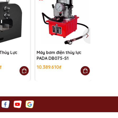
Thủy Lực
Máy bơm điện thủy lực
Máy bơm đ
0
PADA DB075-S1
PADA DB0
₫
10.389.610₫
11.038.96