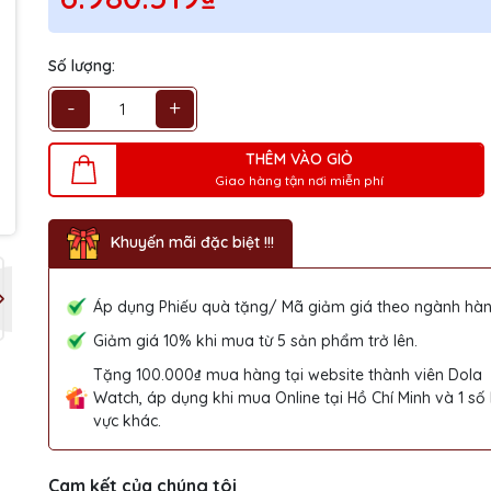
Số lượng:
-
+
THÊM VÀO GIỎ
Giao hàng tận nơi miễn phí
Khuyến mãi đặc biệt !!!
Áp dụng Phiếu quà tặng/ Mã giảm giá theo ngành hàn
Giảm giá 10% khi mua từ 5 sản phẩm trở lên.
Tặng 100.000₫ mua hàng tại website thành viên Dola
Watch, áp dụng khi mua Online tại Hồ Chí Minh và 1 số
vực khác.
Cam kết của chúng tôi