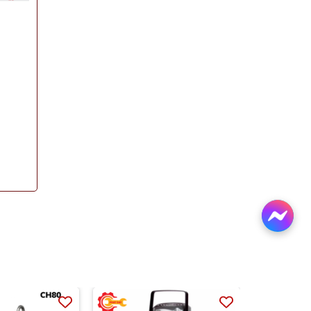
c tế.