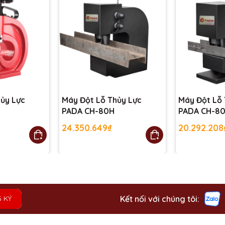
ủy Lực
Máy Đột Lỗ Thủy Lực
Máy Đột Lỗ 
PADA CH-80H
PADA CH-8
24.350.649₫
20.292.208
Kết nối với chúng tôi:
 KÝ