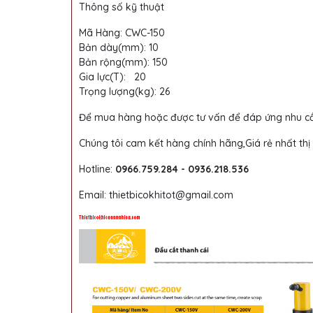
Thông số kỹ thuật
Mã Hàng: CWC-150
Bản dày(mm): 10
Bản rộng(mm): 150
Gia lực(T): 20
Trọng lượng(kg): 26
Để mua hàng hoặc được tư vấn để đáp ứng nhu cầu
Chúng tôi cam kết hàng chính hãng,Giá rẻ nhất thị
Hotline:
0966.759.284 - 0936.218.536
Email: thietbicokhitot@gmail.com