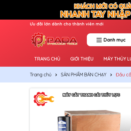
Ưu đãi lớn dành cho thành viên mới
Danh mục
TRANG CHỦ
GIỚI THIỆU
MÁY THỦY L
Trang chủ
SẢN PHẨM BÁN CHẠY
Đầu că