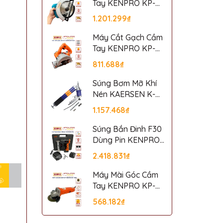
Tay KENPRO KP-
5806
1.201.299₫
Máy Cắt Gạch Cầm
Tay KENPRO KP-
110A
811.688₫
Súng Bơm Mỡ Khí
Nén KAERSEN K-
601
1.157.468₫
Súng Bắn Đinh F30
Dùng Pin KENPRO
F30P
2.418.831₫
Máy Mài Góc Cầm
Tay KENPRO KP-
100A
568.182₫